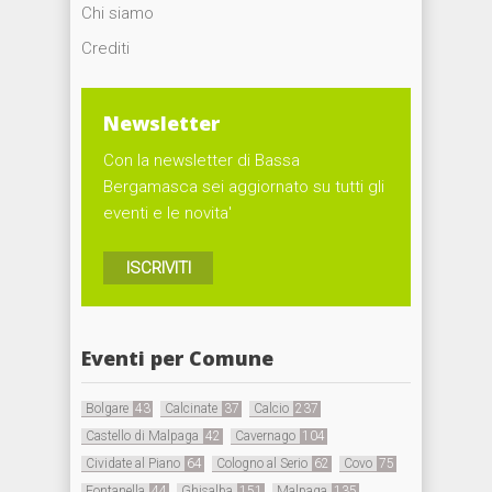
Chi siamo
Crediti
Newsletter
Con la newsletter di Bassa
Bergamasca sei aggiornato su tutti gli
eventi e le novita'
ISCRIVITI
Eventi per Comune
Bolgare
43
Calcinate
37
Calcio
237
Castello di Malpaga
42
Cavernago
104
Cividate al Piano
64
Cologno al Serio
62
Covo
75
Fontanella
44
Ghisalba
151
Malpaga
135