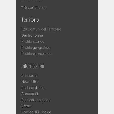
? Ristoranti/eat
Territorio
I 20 Comuni del Territorio
Gastronomia
Profilo storico
Profilo geografico
Profilo economico
Informazioni
Chi siamo
Newsletter
Parlano di noi…
Contattaci
Richiedi una guida
Crediti
Politica sui Cookie