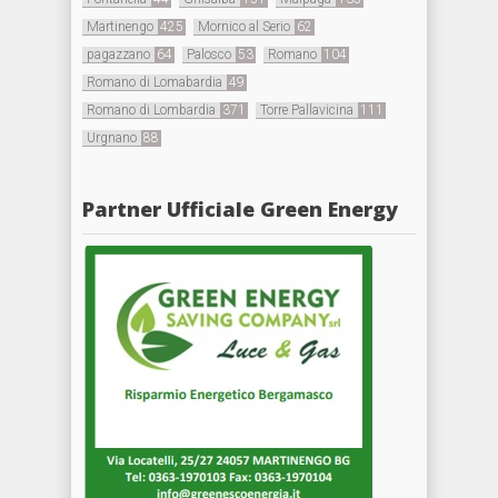
Martinengo
425
Mornico al Serio
62
pagazzano
64
Palosco
53
Romano
104
Romano di Lomabardia
49
Romano di Lombardia
371
Torre Pallavicina
111
Urgnano
88
Partner Ufficiale Green Energy