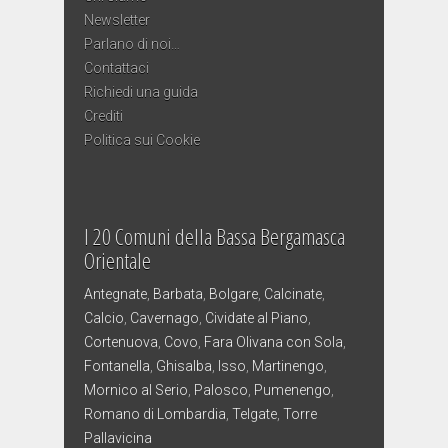
Newsletter
Parlano di noi…
Contattaci
Richiedi una guida
Crediti
Politica sui Cookie
I 20 Comuni della Bassa Bergamasca
Orientale
Antegnate
,
Barbata
,
Bolgare
,
Calcinate
,
Calcio
,
Cavernago
,
Cividate al Piano
,
Cortenuova
,
Covo
,
Fara Olivana con Sola
,
Fontanella
,
Ghisalba
,
Isso
,
Martinengo
,
Mornico al Serio
,
Palosco
,
Pumenengo
,
Romano di Lombardia
,
Telgate
,
Torre
Pallavicina