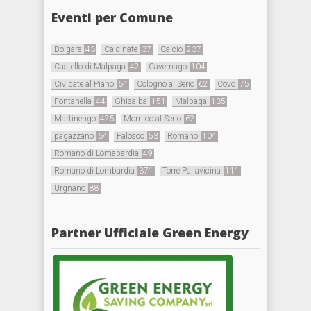
Eventi per Comune
Bolgare
43
Calcinate
37
Calcio
237
Castello di Malpaga
42
Cavernago
104
Cividate al Piano
64
Cologno al Serio
62
Covo
75
Fontanella
44
Ghisalba
151
Malpaga
135
Martinengo
425
Mornico al Serio
62
pagazzano
64
Palosco
53
Romano
104
Romano di Lomabardia
49
Romano di Lombardia
371
Torre Pallavicina
111
Urgnano
88
Partner Ufficiale Green Energy