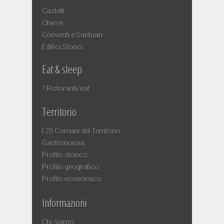
Castelli
Chiese
Conventi e Santuari
Edifici Storici
Eat & sleep
? Ristoranti/eat
Territorio
I 20 Comuni del Territorio
Gastronomia
Profilo storico
Profilo geografico
Profilo economico
Informazioni
Chi siamo