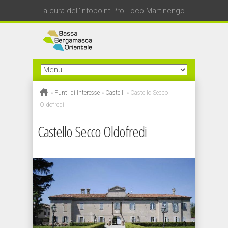
a cura dell'Infopoint Pro Loco Martinengo
»
Punti di Interesse
»
Castelli
»
Castello Secco
Oldofredi
Castello Secco Oldofredi