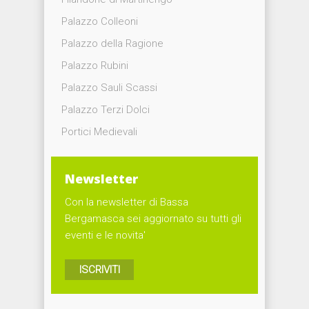
Palazzo Colleoni
Palazzo della Ragione
Palazzo Rubini
Palazzo Sauli Scassi
Palazzo Terzi Dolci
Portici Medievali
Newsletter
Con la newsletter di Bassa
Bergamasca sei aggiornato su tutti gli
eventi e le novita'
ISCRIVITI