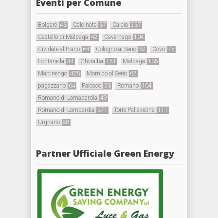
Eventi per Comune
Bolgare
43
Calcinate
37
Calcio
237
Castello di Malpaga
42
Cavernago
104
Cividate al Piano
64
Cologno al Serio
62
Covo
75
Fontanella
44
Ghisalba
151
Malpaga
135
Martinengo
425
Mornico al Serio
62
pagazzano
64
Palosco
53
Romano
104
Romano di Lomabardia
49
Romano di Lombardia
371
Torre Pallavicina
111
Urgnano
88
Partner Ufficiale Green Energy