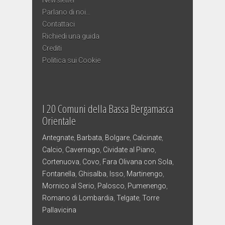
Parlano di noi…
Contattaci
Richiedi una guida
Crediti
Politica sui Cookie
I 20 Comuni della Bassa Bergamasca
Orientale
Antegnate
,
Barbata
,
Bolgare
,
Calcinate
,
Calcio
,
Cavernago
,
Cividate al Piano
,
Cortenuova
,
Covo
,
Fara Olivana con Sola
,
Fontanella
,
Ghisalba
,
Isso
,
Martinengo
,
Mornico al Serio
,
Palosco
,
Pumenengo
,
Romano di Lombardia
,
Telgate
,
Torre
Pallavicina