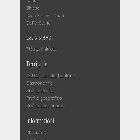
Castelli
Chiese
Conventi e Santuari
Edifici Storici
Eat & sleep
? Ristoranti/eat
Territorio
I 20 Comuni del Territorio
Gastronomia
Profilo storico
Profilo geografico
Profilo economico
Informazioni
Chi siamo
Newsletter