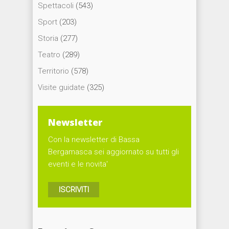
Spettacoli
(543)
Sport
(203)
Storia
(277)
Teatro
(289)
Territorio
(578)
Visite guidate
(325)
Newsletter
Con la newsletter di Bassa
Bergamasca sei aggiornato su tutti gli
eventi e le novita'
ISCRIVITI