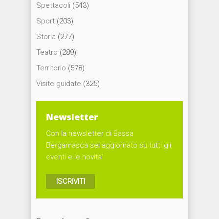
Spettacoli
(543)
Sport
(203)
Storia
(277)
Teatro
(289)
Territorio
(578)
Visite guidate
(325)
Newsletter
Con la newsletter di Bassa
Bergamasca sei aggiornato su tutti gli
eventi e le novita'
ISCRIVITI