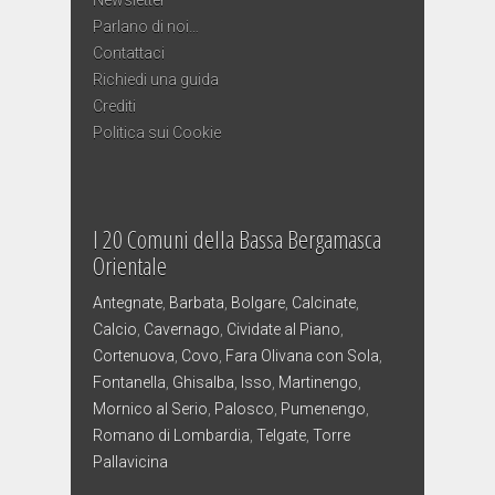
Parlano di noi…
Contattaci
Richiedi una guida
Crediti
Politica sui Cookie
I 20 Comuni della Bassa Bergamasca
Orientale
Antegnate
,
Barbata
,
Bolgare
,
Calcinate
,
Calcio
,
Cavernago
,
Cividate al Piano
,
Cortenuova
,
Covo
,
Fara Olivana con Sola
,
Fontanella
,
Ghisalba
,
Isso
,
Martinengo
,
Mornico al Serio
,
Palosco
,
Pumenengo
,
Romano di Lombardia
,
Telgate
,
Torre
Pallavicina