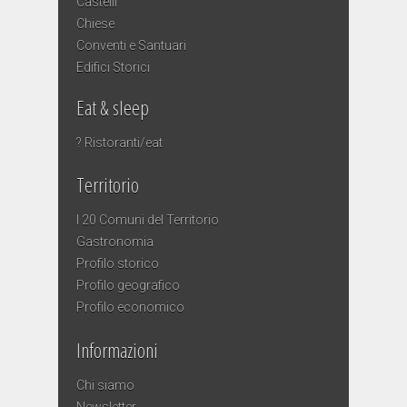
Castelli
Chiese
Conventi e Santuari
Edifici Storici
Eat & sleep
? Ristoranti/eat
Territorio
I 20 Comuni del Territorio
Gastronomia
Profilo storico
Profilo geografico
Profilo economico
Informazioni
Chi siamo
Newsletter