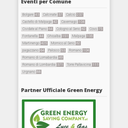
Eventi per Comune
Bolgare
43
Calcinate
37
Calcio
237
Castello di Malpaga
42
Cavernago
104
Cividate al Piano
64
Cologno al Serio
62
Covo
75
Fontanella
44
Ghisalba
151
Malpaga
135
Martinengo
425
Mornico al Serio
62
pagazzano
64
Palosco
53
Romano
104
Romano di Lomabardia
49
Romano di Lombardia
371
Torre Pallavicina
111
Urgnano
88
Partner Ufficiale Green Energy