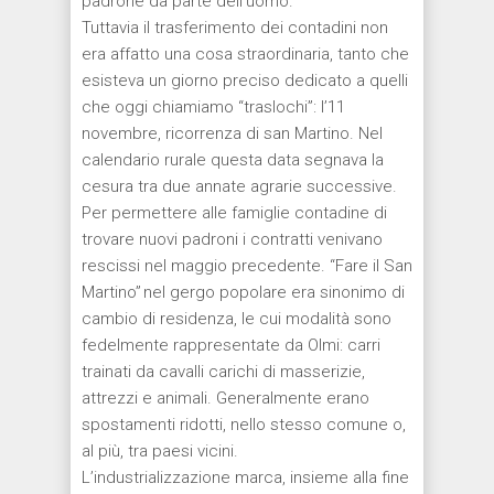
padrone da parte dell’uomo.
Tuttavia il trasferimento dei contadini non
era affatto una cosa straordinaria, tanto che
esisteva un giorno preciso dedicato a quelli
che oggi chiamiamo “traslochi”
:
l’11
novembre,
ricorrenza di san Martino.
Nel
calendario rurale
questa data
segnava la
cesura tra due annate agrarie successive.
Per permettere alle famiglie contadine di
trovare nuovi padroni i contratti venivano
rescissi nel maggio precedente.
“Fare il San
Martino”
nel gergo popolare era sinonimo di
cambio di residenza, le cui modalità sono
fedelmente rappresentate da Olmi: carri
trainati da cavalli carichi di masserizie,
attrezzi e animali. Generalmente erano
spostamenti ridotti, nello stesso comune o,
al più, tra paesi vicini.
L’industrializzazione marca, insieme alla fine