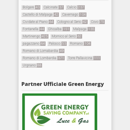
Bolgare
43
Calcinate
37
Calcio
237
Castello di Malpaga
42
Cavernago
104
Cividate al Piano
64
Cologno al Serio
62
Covo
75
Fontanella
44
Ghisalba
151
Malpaga
135
Martinengo
425
Mornico al Serio
62
pagazzano
64
Palosco
53
Romano
104
Romano di Lomabardia
49
Romano di Lombardia
371
Torre Pallavicina
111
Urgnano
88
Partner Ufficiale Green Energy