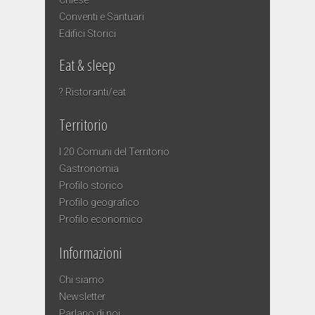
Conventi e Santuari
Edifici Storici
Eat & sleep
? Ristoranti/eat
Territorio
I 20 Comuni del Territorio
Gastronomia
Profilo storico
Profilo geografico
Profilo economico
Informazioni
Chi siamo
Newsletter
Parlano di noi…