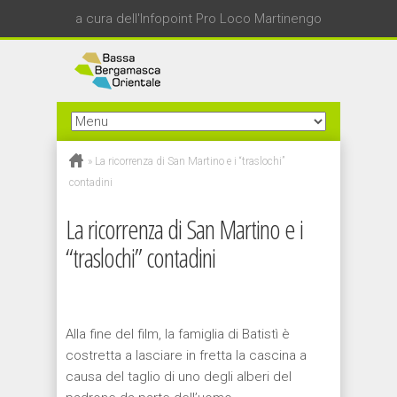
a cura dell'Infopoint Pro Loco Martinengo
»
La ricorrenza di San Martino e i “traslochi”
contadini
La ricorrenza di San Martino e i
“traslochi” contadini
Alla fine del film, la famiglia di
Batistì
è
costretta a lasciare in fretta la cascina a
causa del taglio di uno degli alberi del