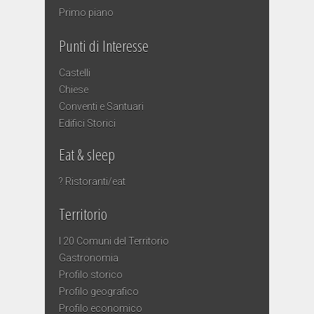
Primo piano
Punti di Interesse
Castelli
Chiese
Conventi e Santuari
Edifici Storici
Eat & sleep
? Ristoranti/eat
Territorio
I 20 Comuni del Territorio
Gastronomia
Profilo storico
Profilo geografico
Profilo economico