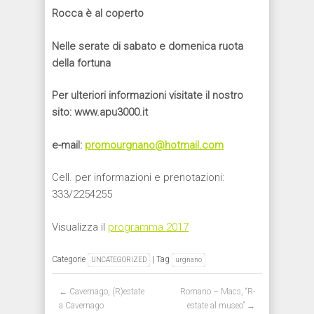
Rocca è al coperto
Nelle serate di sabato e domenica ruota
della fortuna
Per ulteriori informazioni visitate il nostro
sito: www.apu3000.it
e-mail:
promourgnano@hotmail.com
Cell. per informazioni e prenotazioni:
333/2254255
Visualizza il
programma 2017
Categorie
| Tag
UNCATEGORIZED
urgnano
Post navigation
←
Cavernago, (R)estate
Romano – Macs, “R-
a Cavernago
estate al museo”
→