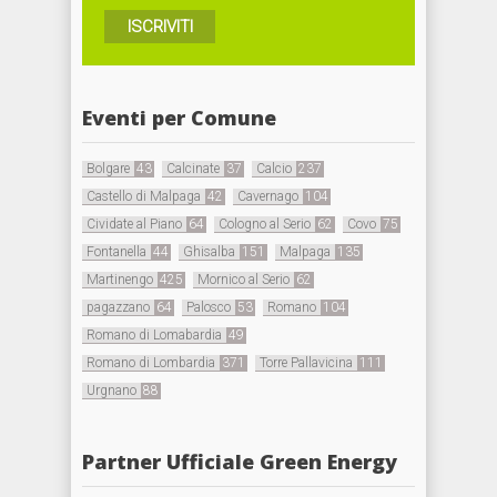
ISCRIVITI
Eventi per Comune
Bolgare
43
Calcinate
37
Calcio
237
Castello di Malpaga
42
Cavernago
104
Cividate al Piano
64
Cologno al Serio
62
Covo
75
Fontanella
44
Ghisalba
151
Malpaga
135
Martinengo
425
Mornico al Serio
62
pagazzano
64
Palosco
53
Romano
104
Romano di Lomabardia
49
Romano di Lombardia
371
Torre Pallavicina
111
Urgnano
88
Partner Ufficiale Green Energy