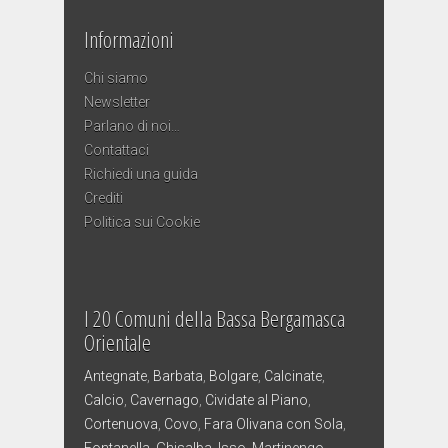
Informazioni
Chi siamo
Newsletter
Parlano di noi…
Contattaci
Richiedi una guida
Crediti
Politica sui Cookie
I 20 Comuni della Bassa Bergamasca
Orientale
Antegnate
,
Barbata
,
Bolgare
,
Calcinate
,
Calcio
,
Cavernago
,
Cividate al Piano
,
Cortenuova
,
Covo
,
Fara Olivana con Sola
,