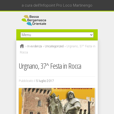
a cura dell'Infopoint Pro Loco Martinengo
»
In evidenza
»
Uncategorized
»
Urgnano, 37^ Festa in
Rocca
Urgnano, 37^ Festa in Rocca
Pubblicato il
5 luglio 2017