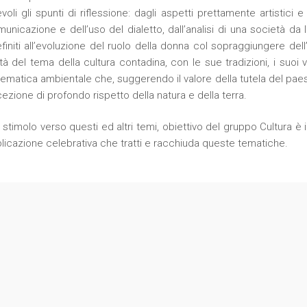
oli gli spunti di riflessione: dagli aspetti prettamente artistici e
unicazione e dell’uso del dialetto, dall’analisi di una società da l
initi all’evoluzione del ruolo della donna col sopraggiungere dell’i
ità del tema della cultura contadina, con le sue tradizioni, i suoi val
 tematica ambientale che, suggerendo il valore della tutela del paes
zione di profondo rispetto della natura e della terra.
o stimolo verso questi ed altri temi, obiettivo del gruppo Cultura è i
licazione celebrativa che tratti e racchiuda queste tematiche.