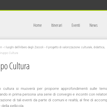
Home
Itinerari
Eventi
News
ri
»
I luoghi dell’Albero degli Zoccoli
»
Il progetto di valorizzazione: culturale, didattica,
ruppo Cultura
po Cultura
o cultura si muoverà per proporre approfondimenti sulle tema
ando in prima persona una serie di convegni e incontri con relatori
zzazione di tali eventi da parte di comuni e realtà, al fine di ac
 della pellicola.