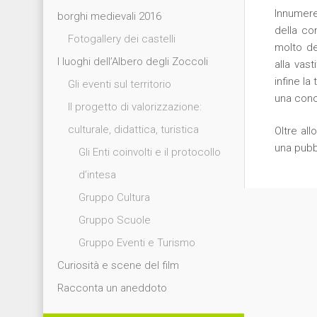
Innumerev
borghi medievali 2016
della com
Fotogallery dei castelli
molto def
I luoghi dell’Albero degli Zoccoli
alla vast
infine la
Gli eventi sul territorio
una conce
Il progetto di valorizzazione:
culturale, didattica, turistica
Oltre all
una pubb
Gli Enti coinvolti e il protocollo
d’intesa
Gruppo Cultura
Gruppo Scuole
Gruppo Eventi e Turismo
Curiosità e scene del film
Racconta un aneddoto