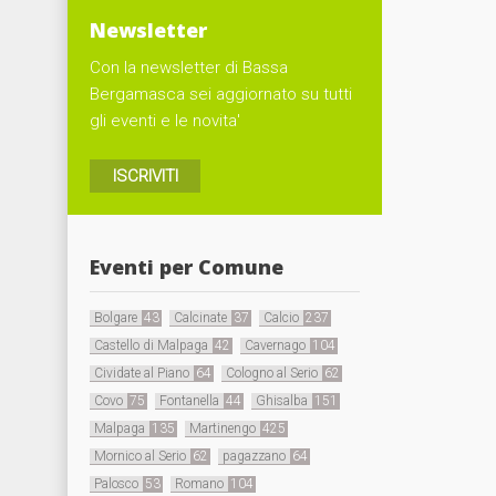
Newsletter
Con la newsletter di Bassa
Bergamasca sei aggiornato su tutti
gli eventi e le novita'
ISCRIVITI
Eventi per Comune
Bolgare
43
Calcinate
37
Calcio
237
Castello di Malpaga
42
Cavernago
104
Cividate al Piano
64
Cologno al Serio
62
Covo
75
Fontanella
44
Ghisalba
151
Malpaga
135
Martinengo
425
Mornico al Serio
62
pagazzano
64
Palosco
53
Romano
104