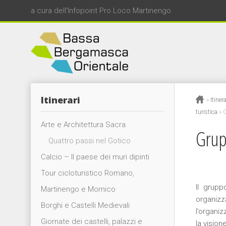
a cura dell'Infopoint Pro Loco Martinengo
Itinerari
»
Itinera
turistica
»
G
Arte e Architettura Sacra
Grup
Quattro passi nel Gotico
Calcio – Il paese dei muri dipinti
Tour cicloturistico Romano,
Il grupp
Martinengo e Mornico
organizz
Borghi e Castelli Medievali
l’organi
Giornate dei castelli, palazzi e
la visione