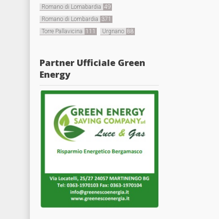
Romano di Lomabardia
49
Romano di Lombardia
371
Torre Pallavicina
111
Urgnano
88
Partner Ufficiale Green
Energy