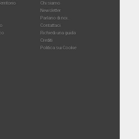
erritorio
Chi siamo
Newsletter
Parlano di noi…
co
Contattaci
co
Richiedi una guida
Crediti
Politica sui Cookie