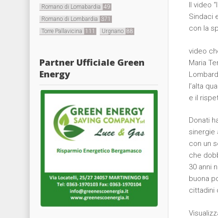
Il video 
Romano di Lomabardia
49
Sindaci e
Romano di Lombardia
371
con la s
Torre Pallavicina
111
Urgnano
88
video ch
Partner Ufficiale Green
Maria Te
Energy
Lombardi
l’alta qu
e il risp
Donati ha
sinergie
con un so
che dobb
30 anni 
buona pol
cittadini
Visualizz