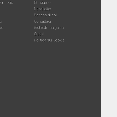
erritorio
Chi siamo
Newsletter
Parlano di noi…
co
Contattaci
co
Richiedi una guida
Crediti
Politica sui Cookie