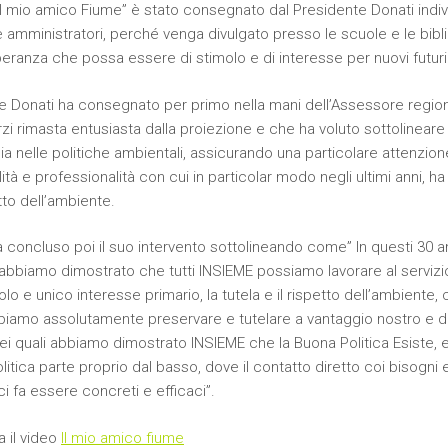
“Il mio amico Fiume” è stato consegnato dal Presidente Donati indivi
 amministratori, perché venga divulgato presso le scuole e le biblio
peranza che possa essere di stimolo e di interesse per nuovi futur
e Donati ha consegnato per primo nella mani dell’Assessore region
rzi rimasta entusiasta dalla proiezione e che ha voluto sottolinear
a nelle politiche ambientali, assicurando una particolare attenzion
alità e professionalità con cui in particolar modo negli ultimi anni, ha
etto dell’ambiente.
 concluso poi il suo intervento sottolineando come” In questi 30 an
 abbiamo dimostrato che tutti INSIEME possiamo lavorare al servizio 
lo e unico interesse primario, la tutela e il rispetto dell’ambiente,
iamo assolutamente preservare e tutelare a vantaggio nostro e de
nei quali abbiamo dimostrato INSIEME che la Buona Politica Esiste,
itica parte proprio dal basso, dove il contatto diretto coi bisogni 
 ci fa essere concreti e efficaci”.
a il video
Il mio amico fiume