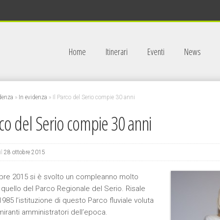
Home
Itinerari
Eventi
News
idenza
»
In evidenza
»
Il Parco del Serio compie 30 anni
rco del Serio compie 30 anni
il
28 ottobre 2015
tobre 2015 si è svolto un compleanno molto
 quello del Parco Regionale del Serio. Risale
l 1985 l’istituzione di questo Parco fluviale voluta
miranti amministratori dell’epoca.