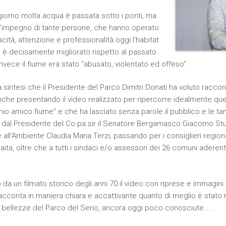
giorno molta acqua è passata sotto i ponti, ma
ll’impegno di tante persone, che hanno operato
ità, attenzione e professionalità oggi l’habitat
o è decisamente migliorato rispetto al passato
vece il fiume era stato “abusato, violentato ed offeso”.
 sintesi che il Presidente del Parco Dimitri Donati ha voluto raccon
nche presentando il video realizzato per ripercorre idealmente ques
l mio amico fiume” e che ha lasciato senza parole il pubblico e le ta
: dal Presidente del Co.pa.sir il Senatore Bergamasco Giacomo Stu
 all’Ambiente Claudia Maria Terzi, passando per i consiglieri regiona
aita, oltre che a tutti i sindaci e/o assessori dei 26 comuni aderent
da un filmato storico degli anni 70 il video con riprese e immagini 
racconta in maniera chiara e accattivante quanto di meglio è stato r
le bellezze del Parco del Serio, ancora oggi poco conosciute…..