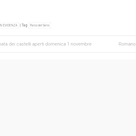
| Tag
IN EVIDENZA
Parco del Serio
igation
nata dei castelli aperti domenica 1 novembre
Romano,