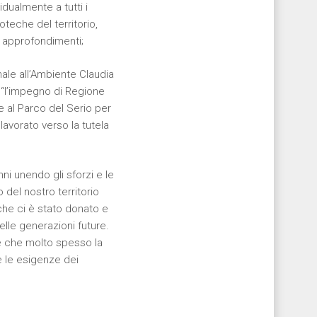
dualmente a tutti i
teche del territorio,
i approfondimenti;
ale all’Ambiente Claudia
e “l’impegno di Regione
e al Parco del Serio per
 lavorato verso la tutela
ni unendo gli sforzi e le
del nostro territorio
 che ci è stato donato e
lle generazioni future.
 e che molto spesso la
e le esigenze dei