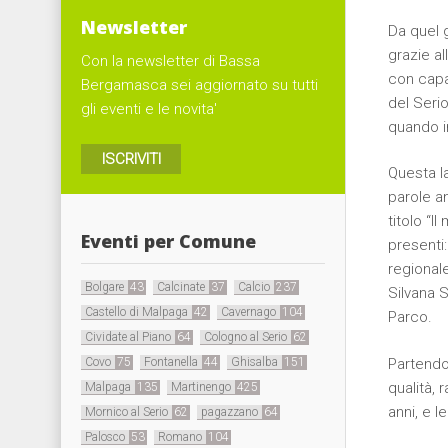
Newsletter
Da quel 
grazie a
Con la newsletter di Bassa
con capac
Bergamasca sei aggiornato su tutti
del Seri
gli eventi e le novita'
quando in
ISCRIVITI
Questa la
parole a
titolo “I
Eventi per Comune
presenti
regionale
Bolgare
43
Calcinate
37
Calcio
237
Silvana S
Castello di Malpaga
42
Cavernago
104
Parco.
Cividate al Piano
64
Cologno al Serio
62
Covo
75
Fontanella
44
Ghisalba
151
Partendo 
qualità, 
Malpaga
135
Martinengo
425
anni, e 
Mornico al Serio
62
pagazzano
64
Palosco
53
Romano
104