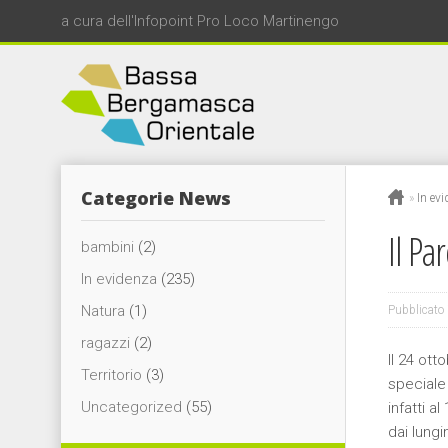
a cura dell'Infopoint Pro Loco Martinengo
Categorie News
»
In ev
Il Pa
bambini
(2)
In evidenza
(235)
Natura
(1)
Pubblicato 
ragazzi
(2)
Il 24 ot
Territorio
(3)
speciale
Uncategorized
(55)
infatti a
dai lungi