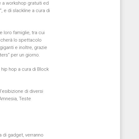
e a workshop gratuiti ed
 e di slackline a cura di
 loro famiglie, tra cui
licherà lo spettacolo
iganti e inoltre, grazie
ters” per un giorno.
a hip hop a cura di Block
esibizione di diversi
 Amnesia, Teste
ta di gadget, verranno