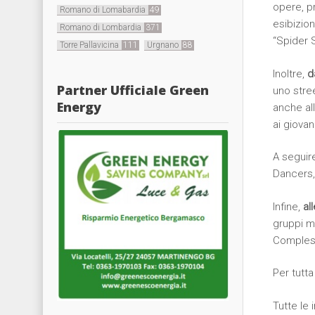
opere, p
Romano di Lomabardia
49
esibizion
Romano di Lombardia
371
“Spider S
Torre Pallavicina
111
Urgnano
88
Inoltre,
d
Partner Ufficiale Green
uno stree
Energy
anche all
ai giovan
A seguir
Dancers,
Infine,
al
gruppi m
Compless
Per tutta
Tutte le 