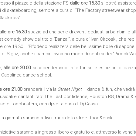
resso il piazzale della stazione FS
dalle ore 15.30
si potrà assister
i di skateboarding, sempre a cura di “The Factory streetwear shop”,
lacklines”.
alle ore 16.30
spazio ad una serie di eventi dedicati ai bambini e alle
t comedy show dal titolo “Banzai”, a cura di Ivan Circoski, che rep
e ore 19.30. L’Elfodèco realizzerà delle bellissime bolle di sapone g
i di Signz, anche i bambini avranno modo di sentirsi dei “Piccoli Wri
e,
alle ore 20.00
, si accenderanno i riflettori sulle esibizioni di danz
 Capolinea dance school.
le ore 21.00
prenderà il via la
Street Night
– dance & fun, che vedrà l’
usicali e cantanti rap: The Last Confidence, Houston BG, Drama &
e e Loopbusters, con dj set a cura di Dj Cassa.
 la giornata saranno attivi i truck dello street food&drink.
iniziative saranno a ingresso libero e gratuito e, attraverso la vendi