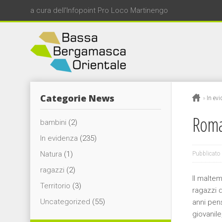
a cura dell'Infopoint Pro Loco Martinengo
Categorie News
»
In ev
Roman
bambini
(2)
In evidenza
(235)
Natura
(1)
Pubblicato 
ragazzi
(2)
Il maltem
Territorio
(3)
ragazzi 
Uncategorized
(55)
anni
pens
giovanil