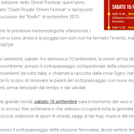
edizione dello Street Festival, quest’anno
to “Clash Royale Street Festival” e riproposto
successo del “KwArt” di settembre 2015.
te le previsioni metereologiche sfavorevoli, i
on si sono arresi e la pioggia non solo non ha fermato l’evento, ma
ATO!!!
o weekend, sabato 9 e domenica 10 settembre, la street art ha dil
incombente: presso il sottopassaggio ciclopedonale della stazione 
rovenienti da tutta Italia, e chiamati a raccolta dalla crew Signz, ha
 con lo scopo di rinnovare le pareti del sottopassaggio con nuovi mu
ti, ormai deturpati dal tempo e dai vandali.
la grande novità:
sabato 16 settembre
sarà il momento del vero e p
o lo scorso fine settimana e che adesso occuperà tutta la giornata 
 piccoli, esibizioni di sport di strada, saggi di hip hop, musica dal vi
esso il sottopassaggio della stazione ferroviaria, alcuni writers t