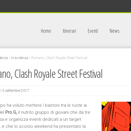
Home
Itinerari
Eventi
News
idenza
»
In evidenza
»
Romano, Clash Royale Street Festival
o, Clash Royale Street Festival
il
5 settembre 2017
po ha voluto mettere i bastoni tra le ruote ai
del
Pro.G,
il nutrito gruppo di giovani che da tre
a e organizza eventi dedicati a un target
e, e che lo scorso weekend ha presentato la