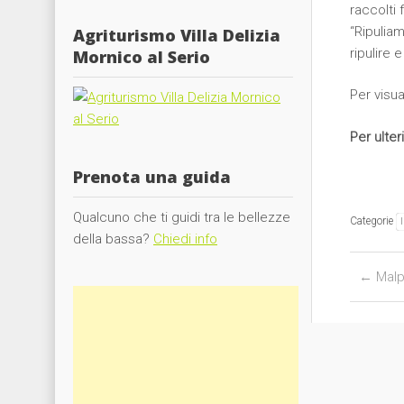
raccolti 
“Ripuliam
Agriturismo Villa Delizia
ripulire 
Mornico al Serio
Per visua
Per ulter
Prenota una guida
Qualcuno che ti guidi tra le bellezze
Categorie
della bassa?
Chiedi info
Post nav
←
Malp