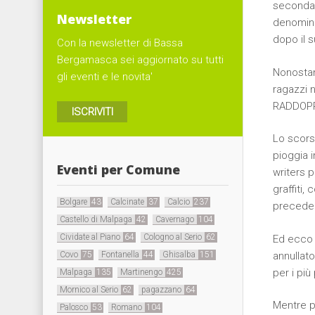
seconda 
Newsletter
denomina
dopo il 
Con la newsletter di Bassa
Bergamasca sei aggiornato su tutti
Nonostan
gli eventi e le novita'
ragazzi n
RADDOPPI
ISCRIVITI
Lo scors
pioggia 
Eventi per Comune
writers p
graffiti,
Bolgare
43
Calcinate
37
Calcio
237
preceden
Castello di Malpaga
42
Cavernago
104
Cividate al Piano
64
Cologno al Serio
62
Ed ecco 
Covo
75
Fontanella
44
Ghisalba
151
annullat
per i più
Malpaga
135
Martinengo
425
Mornico al Serio
62
pagazzano
64
Mentre pr
Palosco
53
Romano
104