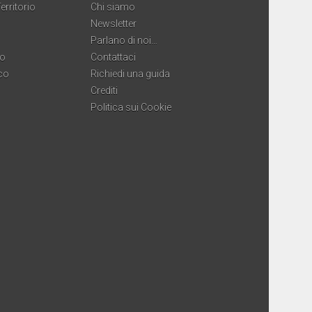
erritorio
Chi siamo
Newsletter
Parlano di noi…
co
Contattaci
co
Richiedi una guida
Crediti
Politica sui Cookie