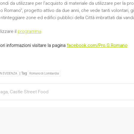
fondi da utilizzare per l’acquisto di materiale da utilizzare per la p
o Romano”, progetto attivo da due anni, che vede tanti volontari, gi
e ritinteggiare zone ed edifici pubblici della Città imbrattati dai vanda
lizzare il
programma
iori informazioni visitare la pagina
facebook.com/Pro.G.Romano
| Tag
IN EVIDENZA
Romano di Lombardia
igation
aga, Castle Street Food