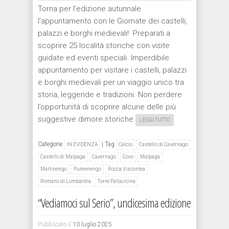
Torna per l’edizione autunnale
l’appuntamento con le Giornate dei castelli,
palazzi e borghi medievali! Preparati a
scoprire 25 località storiche con visite
guidate ed eventi speciali. Imperdibile
appuntamento per visitare i castelli, palazzi
e borghi medievali per un viaggio unico tra
storia, leggende e tradizioni. Non perdere
l’opportunità di scoprire alcune delle più
suggestive dimore storiche
LEGGI TUTTO
Categorie
|
Tag
IN EVIDENZA
Calcio
Castello di Cavernago
Castello di Malpaga
Cavernago
Covo
Malpaga
Martinengo
Pumenengo
Rocca Viscontea
Romano di Lombardia
Torre Pallavicina
“Vediamoci sul Serio”, undicesima edizione
Pubblicato il
10 luglio 2025