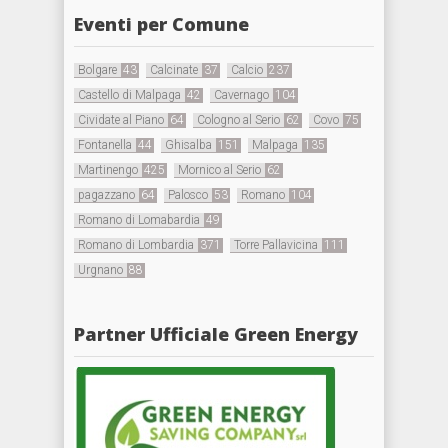
Eventi per Comune
Bolgare
43
Calcinate
37
Calcio
237
Castello di Malpaga
42
Cavernago
104
Cividate al Piano
64
Cologno al Serio
62
Covo
75
Fontanella
44
Ghisalba
151
Malpaga
135
Martinengo
425
Mornico al Serio
62
pagazzano
64
Palosco
53
Romano
104
Romano di Lomabardia
49
Romano di Lombardia
371
Torre Pallavicina
111
Urgnano
88
Partner Ufficiale Green Energy