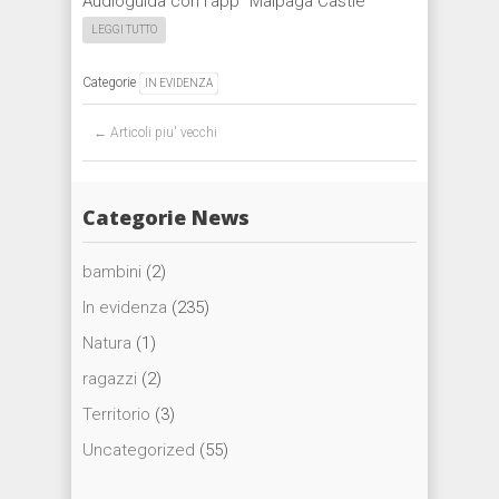
Audioguida con l’app “Malpaga Castle
LEGGI TUTTO
Categorie
IN EVIDENZA
Post navigation
←
Articoli piu' vecchi
Categorie News
bambini
(2)
In evidenza
(235)
Natura
(1)
ragazzi
(2)
Territorio
(3)
Uncategorized
(55)