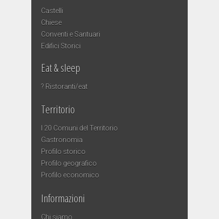
Castelli
Chiese
Conventi e Santuari
Edifici Storici
Eat & sleep
? Ristoranti/eat
Territorio
I 20 Comuni del Territorio
Gastronomia
Profilo storico
Profilo geografico
Profilo economico
Informazioni
Chi siamo