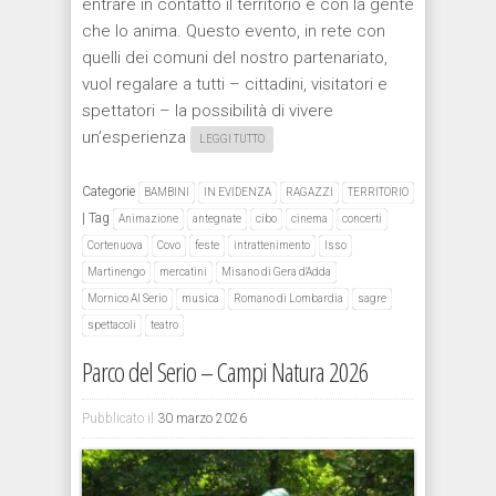
entrare in contatto il territorio e con la gente
che lo anima. Questo evento, in rete con
quelli dei comuni del nostro partenariato,
vuol regalare a tutti – cittadini, visitatori e
spettatori – la possibilità di vivere
un’esperienza
LEGGI TUTTO
Categorie
BAMBINI
IN EVIDENZA
RAGAZZI
TERRITORIO
|
Tag
Animazione
antegnate
cibo
cinema
concerti
Cortenuova
Covo
feste
intrattenimento
Isso
Martinengo
mercatini
Misano di Gera d'Adda
Mornico Al Serio
musica
Romano di Lombardia
sagre
spettacoli
teatro
Parco del Serio – Campi Natura 2026
Pubblicato il
30 marzo 2026