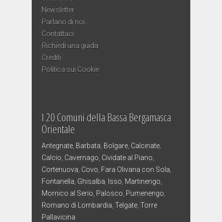
Newsletter
Parlano di noi…
Contattaci
Richiedi una guida
Crediti
Politica sui Cookie
I 20 Comuni della Bassa Bergamasca
Orientale
Antegnate
,
Barbata
,
Bolgare
,
Calcinate
,
Calcio
,
Cavernago
,
Cividate al Piano
,
Cortenuova
,
Covo
,
Fara Olivana con Sola
,
Fontanella
,
Ghisalba
,
Isso
,
Martinengo
,
Mornico al Serio
,
Palosco
,
Pumenengo
,
Romano di Lombardia
,
Telgate
,
Torre
Pallavicina