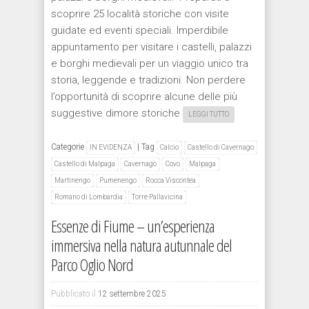
scoprire 25 località storiche con visite
guidate ed eventi speciali. Imperdibile
appuntamento per visitare i castelli, palazzi
e borghi medievali per un viaggio unico tra
storia, leggende e tradizioni. Non perdere
l’opportunità di scoprire alcune delle più
suggestive dimore storiche
LEGGI TUTTO
Categorie
|
Tag
IN EVIDENZA
Calcio
Castello di Cavernago
Castello di Malpaga
Cavernago
Covo
Malpaga
Martinengo
Pumenengo
Rocca Viscontea
Romano di Lombardia
Torre Pallavicina
Essenze di Fiume – un’esperienza
immersiva nella natura autunnale del
Parco Oglio Nord
Pubblicato il
12 settembre 2025