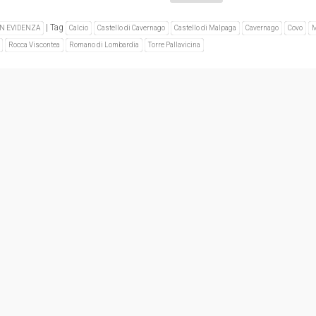
|
Tag
IN EVIDENZA
Calcio
Castello di Cavernago
Castello di Malpaga
Cavernago
Covo
M
Rocca Viscontea
Romano di Lombardia
Torre Pallavicina