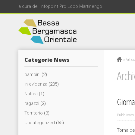
a cura dell'Infopoint Pro Loco Martinengo
Categorie News
»
Artico
Archi
bambini
(2)
In evidenza
(235)
Natura
(1)
Giornat
ragazzi
(2)
Territorio
(3)
Pubblicato 
Uncategorized
(55)
Torna per