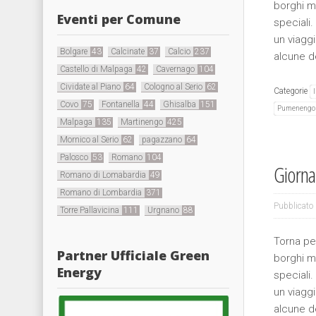
borghi me
Eventi per Comune
speciali.
un viaggi
Bolgare
43
Calcinate
37
Calcio
237
alcune d
Castello di Malpaga
42
Cavernago
104
Cividate al Piano
64
Cologno al Serio
62
Categorie
Covo
75
Fontanella
44
Ghisalba
151
Pumenengo
Malpaga
135
Martinengo
425
Mornico al Serio
62
pagazzano
64
Palosco
53
Romano
104
Giornat
Romano di Lomabardia
49
Romano di Lombardia
371
Pubblicato 
Torre Pallavicina
111
Urgnano
88
Torna per
Partner Ufficiale Green
borghi me
Energy
speciali.
un viaggi
alcune d