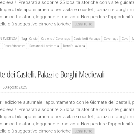
dievali! Preparati a scoprire 25 località storiche con visite guidat
 Imperdibile appuntamento per visitare i castelli, palazzi e borghi m
o unico tra storia, leggende e tradizioni. Non perdere l’opportunità
elle più suggestive dimore storiche
LEGGI TUTTO
|
Tag
IN EVIDENZA
Calcio
Castello di Cavernago
Castello di Malpaga
Cavernago
Covo
M
Rocca Viscontea
Romano di Lombardia
Torre Pallavicina
e dei Castelli, Palazzi e Borghi Medievali
il
30 agosto 2025
 l’edizione autunnale l’appuntamento con le Giornate dei castelli, 
dievali! Preparati a scoprire 25 località storiche con visite guidat
 Imperdibile appuntamento per visitare i castelli, palazzi e borghi m
o unico tra storia, leggende e tradizioni. Non perdere l’opportunità
elle più suggestive dimore storiche
LEGGI TUTTO