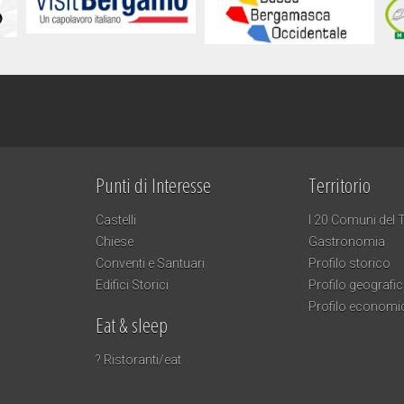
Punti di Interesse
Territorio
Castelli
I 20 Comuni del T
Chiese
Gastronomia
Conventi e Santuari
Profilo storico
Edifici Storici
Profilo geografi
Profilo economi
Eat & sleep
? Ristoranti/eat