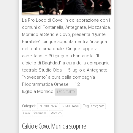
La Pro Loco di Covo, in collaborazione con i
comuni di Fontanella, Antegnate, Mozzanica,
Mornico al Serio e Covo, presenta “Quinte
Parallele“: cinque appuntamenti all’insegna
del teatro amatoriale. Cinque tappe vi
aspettano: – 30 giugno a Fontanella: “Il
gioiello di Baghdad” a cura della compagnia
teatrale Studio Oida; – 5 luglio a Antegnate:
“Novecento” a cura della compagnia
Filodrammatica Ornese; – 12
luglio a Mornico
LEGGI TUTTO
Categorie
|
Tag
IN EVIDENZA
PRIMO PIANO
antegnate
Covo
fontanella
Mornico
Calcio e Covo, Muri da scoprire