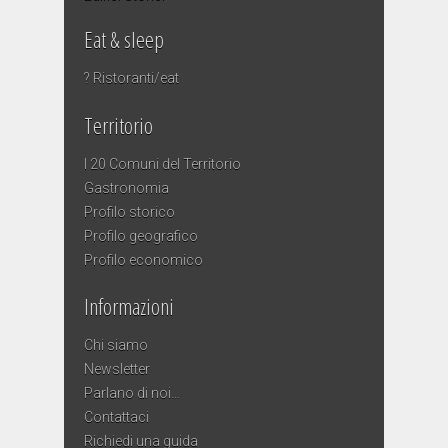
Eat & sleep
? Ristoranti/eat
Territorio
I 20 Comuni del Territorio
Gastronomia
Profilo storico
Profilo geografico
Profilo economico
Informazioni
Chi siamo
Newsletter
Parlano di noi…
Contattaci
Richiedi una guida