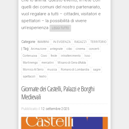
che lo anima. Questo evento, in rete con
quelli dei comuni del nostro partenariato,
vuol regalare a tutti – cittadini, visitatori e
spettatori – la possibilità di vivere
un’esperienza
LEGGI TUTTO
Categorie
BAMBINI
IN EVIDENZA
RAGAZZI
TERRITORIO
|
Tag
Animazione
antegnate
cibo
cinema
concerti
Cortenuova
Covo
feste
intrattenimento
Isso
Martinengo
mercatini
Misano di Gera d'Adda
Mornico Al Serio
musica
Romano di Lombardia
sagre
spettacoli
teatro
Giornate dei Castelli, Palazzi e Borghi
Medievali
Pubblicato il
12 settembre 2025