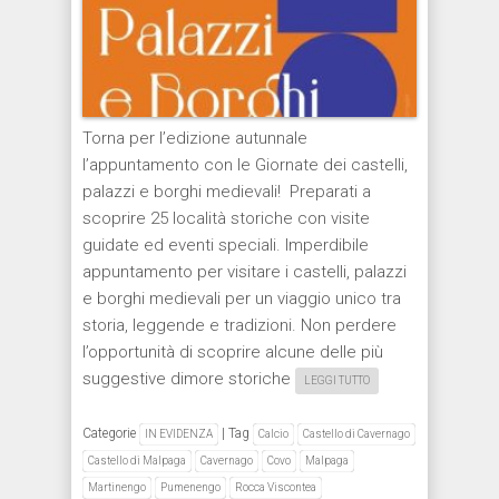
Torna per l’edizione autunnale
l’appuntamento con le Giornate dei castelli,
palazzi e borghi medievali! Preparati a
scoprire 25 località storiche con visite
guidate ed eventi speciali. Imperdibile
appuntamento per visitare i castelli, palazzi
e borghi medievali per un viaggio unico tra
storia, leggende e tradizioni. Non perdere
l’opportunità di scoprire alcune delle più
suggestive dimore storiche
LEGGI TUTTO
Categorie
|
Tag
IN EVIDENZA
Calcio
Castello di Cavernago
Castello di Malpaga
Cavernago
Covo
Malpaga
Martinengo
Pumenengo
Rocca Viscontea