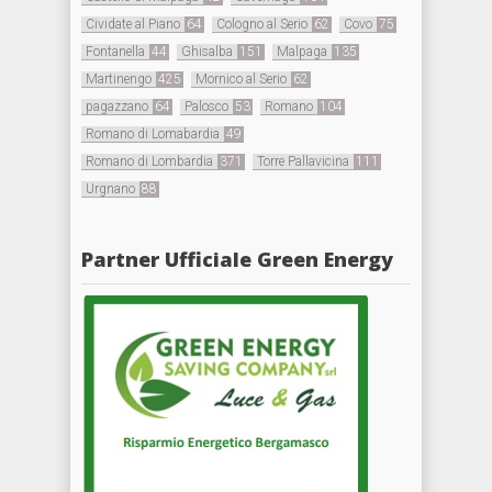
Cividate al Piano
64
Cologno al Serio
62
Covo
75
Fontanella
44
Ghisalba
151
Malpaga
135
Martinengo
425
Mornico al Serio
62
pagazzano
64
Palosco
53
Romano
104
Romano di Lomabardia
49
Romano di Lombardia
371
Torre Pallavicina
111
Urgnano
88
Partner Ufficiale Green Energy