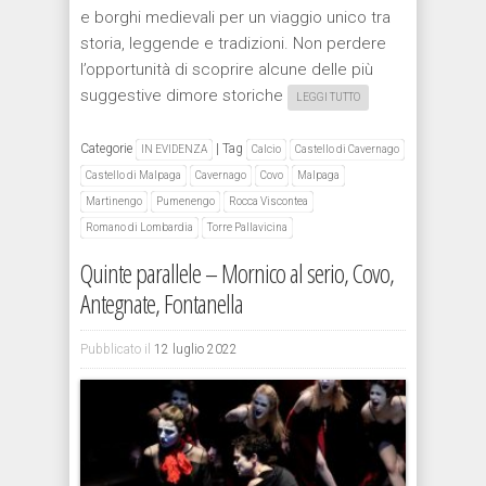
e borghi medievali per un viaggio unico tra
storia, leggende e tradizioni. Non perdere
l’opportunità di scoprire alcune delle più
suggestive dimore storiche
LEGGI TUTTO
Categorie
|
Tag
IN EVIDENZA
Calcio
Castello di Cavernago
Castello di Malpaga
Cavernago
Covo
Malpaga
Martinengo
Pumenengo
Rocca Viscontea
Romano di Lombardia
Torre Pallavicina
Quinte parallele – Mornico al serio, Covo,
Antegnate, Fontanella
Pubblicato il
12 luglio 2022