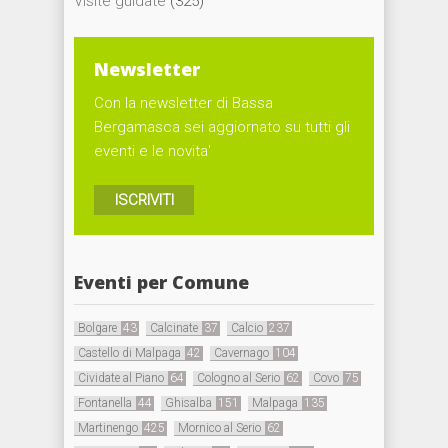
Visite guidate
(325)
Newsletter
Con la newsletter di Bassa
Bergamasca sei aggiornato su tutti gli
eventi e le novita'
ISCRIVITI
Eventi per Comune
Bolgare
43
Calcinate
37
Calcio
237
Castello di Malpaga
42
Cavernago
104
Cividate al Piano
64
Cologno al Serio
62
Covo
75
Fontanella
44
Ghisalba
151
Malpaga
135
Martinengo
425
Mornico al Serio
62