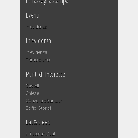
La rassegna stampa
Eventi
In evidenza
In evidenza
In evidenza
Primo piano
Punti di Interesse
Castelli
Chiese
Conventi e Santuari
Edifici Storici
Eat & sleep
? Ristoranti/eat