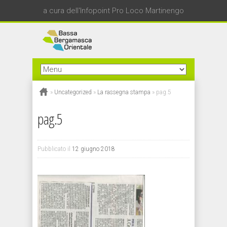
a cura dell'Infopoint Pro Loco Martinengo
»
Uncategorized
»
La rassegna stampa
»
pag.5
pag.5
Pubblicato il
12 giugno 2018