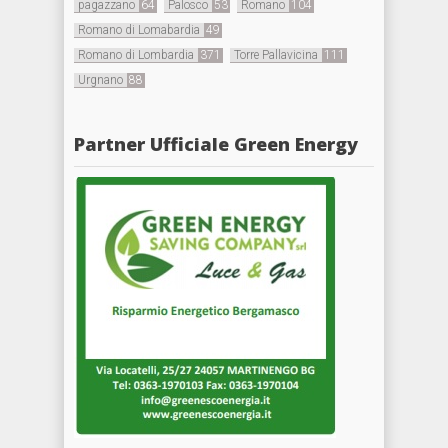
pagazzano
64
Palosco
53
Romano
104
Romano di Lomabardia
49
Romano di Lombardia
371
Torre Pallavicina
111
Urgnano
88
Partner Ufficiale Green Energy