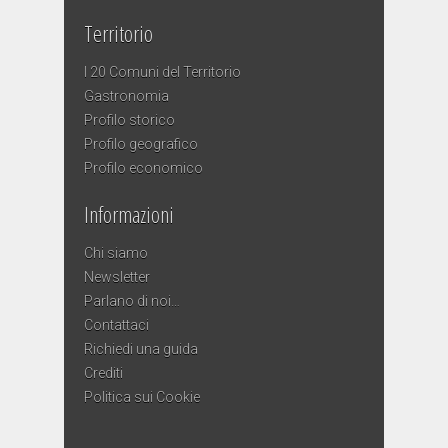
Territorio
I 20 Comuni del Territorio
Gastronomia
Profilo storico
Profilo geografico
Profilo economico
Informazioni
Chi siamo
Newsletter
Parlano di noi…
Contattaci
Richiedi una guida
Crediti
Politica sui Cookie