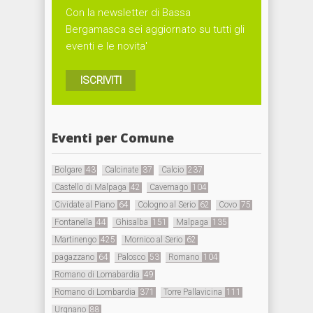
Con la newsletter di Bassa
Bergamasca sei aggiornato su tutti gli
eventi e le novita'
ISCRIVITI
Eventi per Comune
Bolgare
43
Calcinate
37
Calcio
237
Castello di Malpaga
42
Cavernago
104
Cividate al Piano
64
Cologno al Serio
62
Covo
75
Fontanella
44
Ghisalba
151
Malpaga
135
Martinengo
425
Mornico al Serio
62
pagazzano
64
Palosco
53
Romano
104
Romano di Lomabardia
49
Romano di Lombardia
371
Torre Pallavicina
111
Urgnano
88