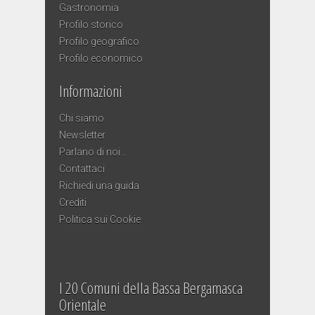
Gastronomia
Profilo storico
Profilo geografico
Profilo economico
Informazioni
Chi siamo
Newsletter
Parlano di noi…
Contattaci
Richiedi una guida
Crediti
Politica sui Cookie
I 20 Comuni della Bassa Bergamasca
Orientale