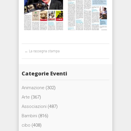
Post navigation
←
La rassegna stampa
Categorie Eventi
Animazione
(302)
Arte
(367)
Associazioni
(487)
Bambini
(816)
cibo
(408)