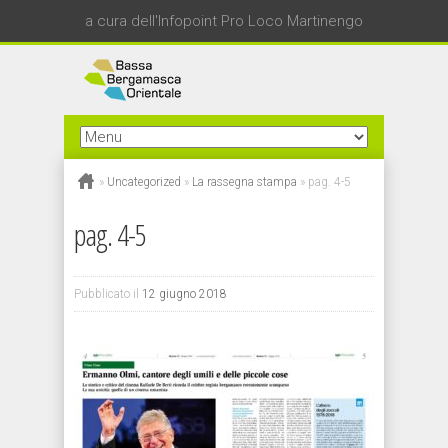
a cura dell'Infopoint Pro Loco Martinengo
»
Uncategorized
»
La rassegna stampa
»
pag. 4-5
pag. 4-5
Pubblicato il
12 giugno 2018