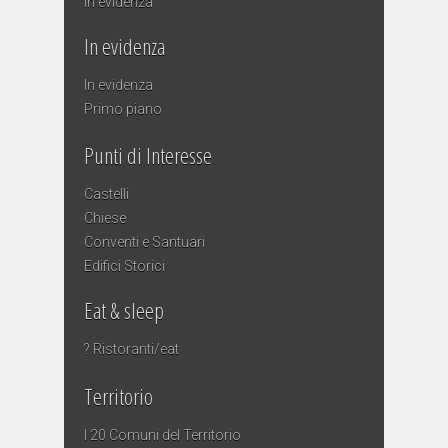
In evidenza
In evidenza
In evidenza
Primo piano
Punti di Interesse
Castelli
Chiese
Conventi e Santuari
Edifici Storici
Eat & sleep
? Ristoranti/eat
Territorio
I 20 Comuni del Territorio