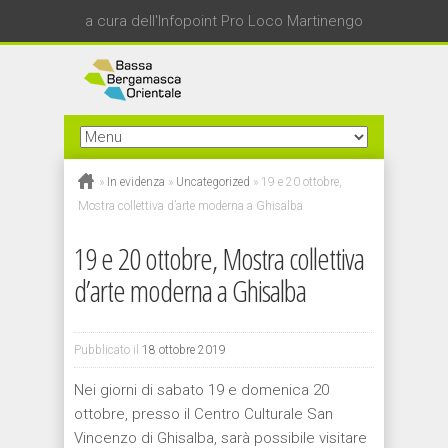
a cura dell'Infopoint Pro Loco Martinengo
»
In evidenza
»
Uncategorized
»
19 e 20 ottobre,
Mostra collettiva d’arte moderna a Ghisalba
19 e 20 ottobre, Mostra collettiva
d’arte moderna a Ghisalba
Pubblicato il
18 ottobre 2019
Nei giorni di sabato 19 e domenica 20
ottobre, presso il Centro Culturale San
Vincenzo di Ghisalba, sarà possibile visitare