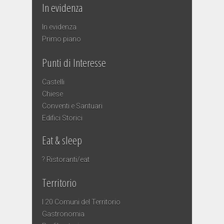
In evidenza
In evidenza
Primo piano
Punti di Interesse
Castelli
Chiese
Conventi e Santuari
Edifici Storici
Eat & sleep
? Ristoranti/eat
Territorio
I 20 Comuni del Territorio
Gastronomia