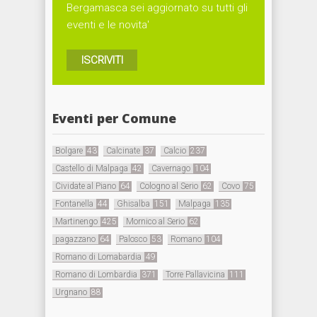
Bergamasca sei aggiornato su tutti gli
eventi e le novita'
ISCRIVITI
Eventi per Comune
Bolgare
43
Calcinate
37
Calcio
237
Castello di Malpaga
42
Cavernago
104
Cividate al Piano
64
Cologno al Serio
62
Covo
75
Fontanella
44
Ghisalba
151
Malpaga
135
Martinengo
425
Mornico al Serio
62
pagazzano
64
Palosco
53
Romano
104
Romano di Lomabardia
49
Romano di Lombardia
371
Torre Pallavicina
111
Urgnano
88