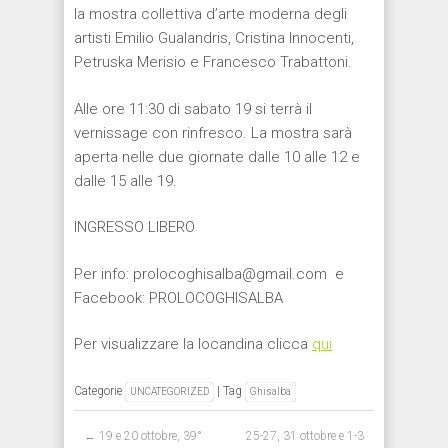
la mostra collettiva d’arte moderna degli
artisti Emilio Gualandris, Cristina Innocenti,
Petruska Merisio e Francesco Trabattoni.
Alle ore 11:30 di sabato 19 si terrà il
vernissage con rinfresco. La mostra sarà
aperta nelle due giornate dalle 10 alle 12 e
dalle 15 alle 19.
INGRESSO LIBERO
Per info: prolocoghisalba@gmail.com e
Facebook: PROLOCOGHISALBA
Per visualizzare la locandina clicca
qui
Categorie
| Tag
UNCATEGORIZED
Ghisalba
Post navigation
←
19 e 20 ottobre, 39°
25-27, 31 ottobre e 1-3