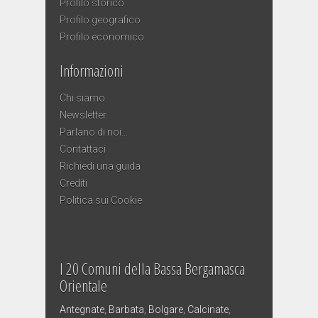
Profilo storico
Profilo geografico
Profilo economico
Informazioni
Chi siamo
Newsletter
Parlano di noi…
Contattaci
Richiedi una guida
Crediti
Politica sui Cookie
I 20 Comuni della Bassa Bergamasca
Orientale
Antegnate
,
Barbata
,
Bolgare
,
Calcinate
,