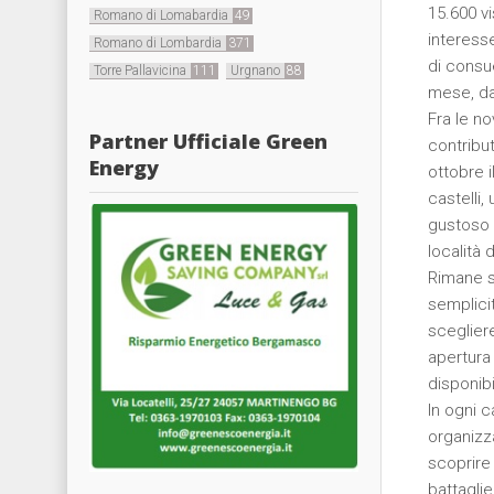
15.600 vi
Romano di Lomabardia
49
interesse
Romano di Lombardia
371
di consu
Torre Pallavicina
111
Urgnano
88
mese, da
Fra le no
Partner Ufficiale Green
contribu
Energy
ottobre i
castelli,
gustoso 
località 
Rimane se
semplici
scegliere
apertura 
disponibi
In ogni c
organizza
scoprire 
battagli