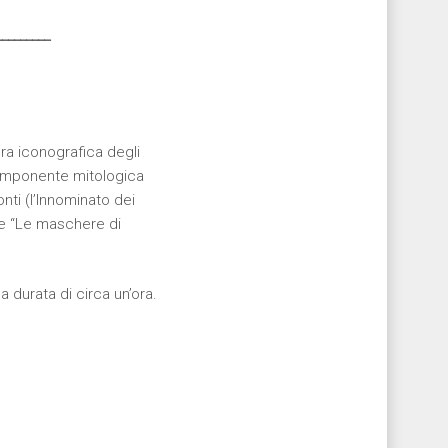
_________
ura iconografica degli
componente mitologica
nti (l’Innominato dei
te “Le maschere di
na durata di circa un’ora.