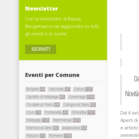
Newsletter
Con la newsletter di Bassa
Bergamasca sei aggiornato su tutti
gli eventi e le novita'
ISCRIVITI
Eventi per Comune
Da
Bolgare
43
Calcinate
37
Calcio
237
Novità
Castello di Malpaga
42
Cavernago
104
Cividate al Piano
64
Cologno al Serio
62
Covo
75
Fontanella
44
Ghisalba
151
Dal 4 set
Aperti di
Malpaga
135
Martinengo
425
e artisti
Mornico al Serio
62
pagazzano
64
semestre
Palosco
53
Romano
104