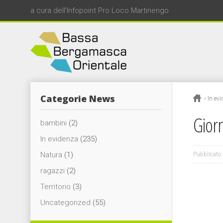
a cura dell'Infopoint Pro Loco Martinengo
Categorie News
»
In ev
Giorn
bambini
(2)
In evidenza
(235)
Natura
(1)
Pubblicato 
ragazzi
(2)
Territorio
(3)
Uncategorized
(55)