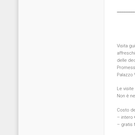
__________
Visita gu
affresch
delle de
Promessi
Palazzo V
Le visite
Non è ne
Costo del
– intero 
– gratis 