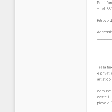
Per infor
– tel: 3
Ritrovo d
Accessibi
__________
Tra la fi
e privati
artistico
comune b
castelli 
pieve e l