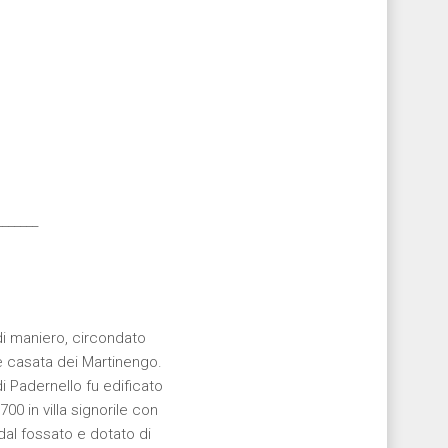
_______
di maniero, circondato
le casata dei Martinengo.
 di Padernello fu edificato
00 in villa signorile con
dal fossato e dotato di