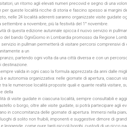
sitatori, un ritorno agli elevati numeri precovid e segno di una volon
 per queste località ricche di storia e fascino spesso ai margini dei
eto, nelle 24 località aderenti saranno organizzate visite guidate 
 settembre a novembre, più la festività del 1° novembre.
vità di questa edizione autunnale spicca il nuovo servizio in pullman
to del bando OgniGiorno in Lombardia promosso da Regione Lombard
l servizio in pullman permetterà di visitare percorsi comprensivi di
 unitamente a un
pranzo, partendo ogni volta da una città diversa e con un percorso
di destinazione.
mpre valida in ogni caso la formula apprezzata da anni dalle migliai
tà e autonomia organizzativa: nelle giornate di apertura, ciascun vi
 tra le numerose località proposte quali e quante realtà visitare, sul
e della
lità di visite guidate in ciascuna località, sempre consultabili e aggio
astello o borgo, oltre alle visite guidate, si potrà partecipare agli 
no in concomitanza delle giornate di apertura. Immersi nella pianur
luoghi di solito non fruibili, imponenti e suggestive dimore di grandi
e e leggende, come pure tanti piccoli borghi, custodi di un ricco pa