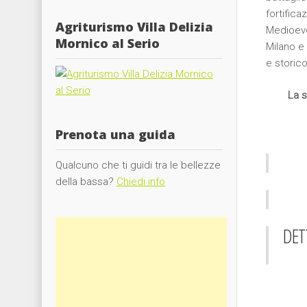
fortifica
Agriturismo Villa Delizia
Medioevo 
Mornico al Serio
Milano e 
e storico 
La s
Prenota una guida
Qualcuno che ti guidi tra le bellezze
della bassa?
Chiedi info
DETT