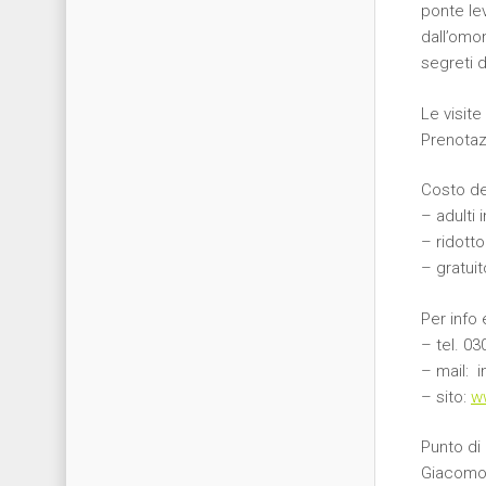
ponte lev
dall’omo
segreti 
Le visite
Prenotaz
Costo del
– adulti i
– ridotto
– gratuit
Per info 
– tel. 0
– mail: 
– sito:
ww
Punto di 
Giacomo