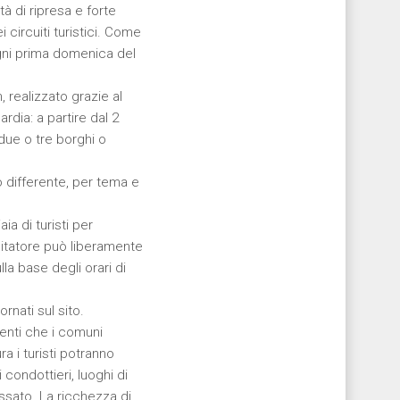
tà di ripresa e forte
 circuiti turistici. Come
ogni prima domenica del
, realizzato grazie al
ia: a partire dal 2
 due o tre borghi o
 differente, per tema e
a di turisti per
sitatore può liberamente
la base degli orari di
rnati sul sito.
eventi che i comuni
a i turisti potranno
 condottieri, luoghi di
ssato. La ricchezza di