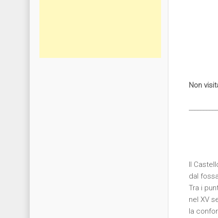
Non visi
__________
Il Caste
dal foss
Tra i pun
nel XV se
la confo