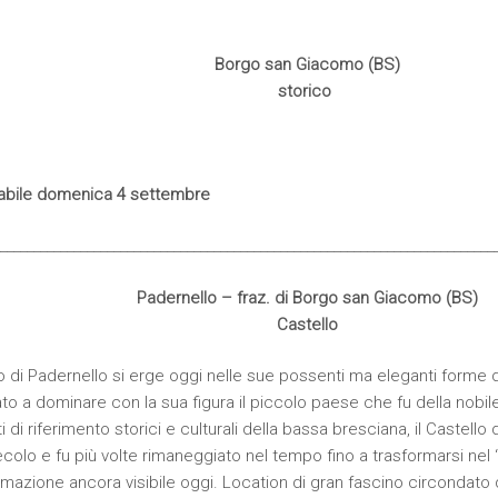
Borgo san Giacomo (BS)
storico
tabile domenica 4 settembre
__________________________________________________________________________
Padernello – fraz. di Borgo san Giacomo (BS)
Castello
llo di Padernello si erge oggi nelle sue possenti ma eleganti forme 
ato a dominare con la sua figura il piccolo paese che fu della nobi
ti di riferimento storici e culturali della bassa bresciana, il Castello
colo e fu più volte rimaneggiato nel tempo fino a trasformarsi nel ‘7
rmazione ancora visibile oggi. Location di gran fascino circondato 