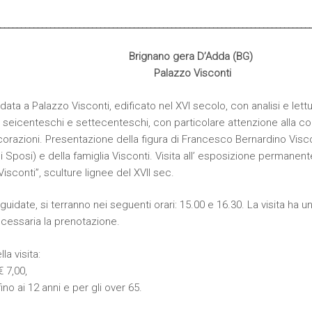
__________________________________________________________________________
Brignano gera D’Adda (BG)
Palazzo Visconti
idata a Palazzo Visconti, edificato nel XVI secolo, con analisi e lett
i seicenteschi e settecenteschi, con particolare attenzione alla 
corazioni. Presentazione della figura di Francesco Bernardino Visco
 Sposi) e della famiglia Visconti. Visita all’ esposizione permanen
isconti”, sculture lignee del XVII sec.
 guidate, si terranno nei seguenti orari: 15.00 e 16.30. La visita ha u
cessaria la prenotazione.
la visita:
€ 7,00,
fino ai 12 anni e per gli over 65.