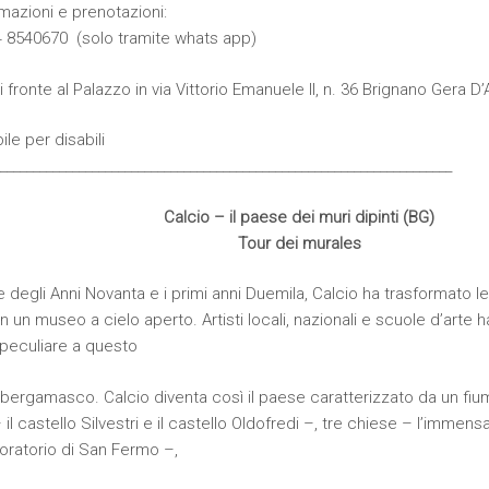
mazioni e prenotazioni:
34 8540670 (solo tramite whats app)
i fronte al Palazzo in via Vittorio Emanuele II, n. 36 Brignano Gera D
le per disabili
_____________________________________________________________________
Calcio – il paese dei muri dipinti (BG)
Tour dei murales
ne degli Anni Novanta e i primi anni Duemila, Calcio ha trasformato le 
 in un museo a cielo aperto. Artisti locali, nazionali e scuole d’art
 peculiare a questo
ergamasco. Calcio diventa così il paese caratterizzato da un fium
– il castello Silvestri e il castello Oldofredi –, tre chiese – l’immens
’oratorio di San Fermo –,