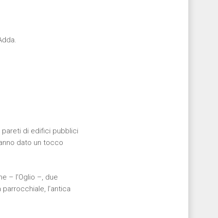
’Adda.
pareti di edifici pubblici
e hanno dato un tocco
e – l’Oglio –, due
a parrocchiale, l’antica