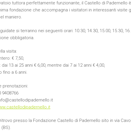
atoio tuttora perfettamente funzionante, il Castello di Padernello è
nima fondazione che accompagna i visitatori in interessanti visite g
del maniero.
 guidate si terranno nei seguenti orari: 10.30, 14.30, 15.00, 15.30, 16
ione obbligatoria.
la visita:
ntero: € 7,50,
: dai 13 ai 25 anni € 6,00, mentre dai 7 ai 12 anni € 4,00,
o fino a 6 anni.
e prenotazioni:
30 9408766
info@castellodipadernello.it
w.castellodipadernello.it
ritrovo presso la Fondazione Castello di Padernello sito in via Cav
 (BS).