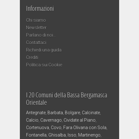
Informazioni
Chi siamo
Newsletter
Parlano di noi…
Contattaci
Richiedi una guida
Crediti
Politica sui Cookie
I 20 Comuni della Bassa Bergamasca
Orientale
Antegnate
,
Barbata
,
Bolgare
,
Calcinate
,
Calcio
,
Cavernago
,
Cividate al Piano
,
Cortenuova
,
Covo
,
Fara Olivana con Sola
,
Fontanella
,
Ghisalba
,
Isso
,
Martinengo
,