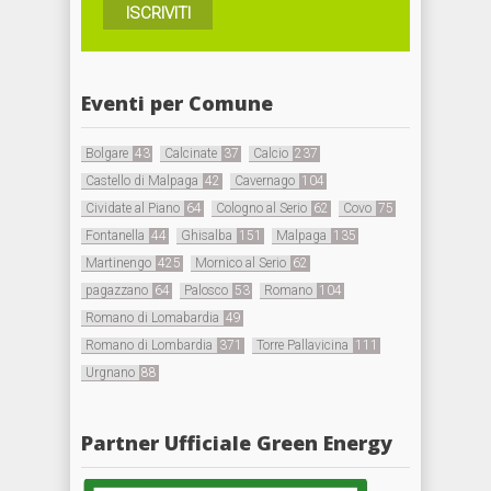
ISCRIVITI
Eventi per Comune
Bolgare
43
Calcinate
37
Calcio
237
Castello di Malpaga
42
Cavernago
104
Cividate al Piano
64
Cologno al Serio
62
Covo
75
Fontanella
44
Ghisalba
151
Malpaga
135
Martinengo
425
Mornico al Serio
62
pagazzano
64
Palosco
53
Romano
104
Romano di Lomabardia
49
Romano di Lombardia
371
Torre Pallavicina
111
Urgnano
88
Partner Ufficiale Green Energy