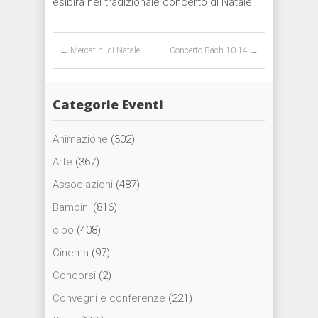
esibirà nel tradizionale concerto di Natale.
Post navigation
←
Mercatini di Natale
Concerto Bach 10.14
→
Categorie Eventi
Animazione
(302)
Arte
(367)
Associazioni
(487)
Bambini
(816)
cibo
(408)
Cinema
(97)
Concorsi
(2)
Convegni e conferenze
(221)