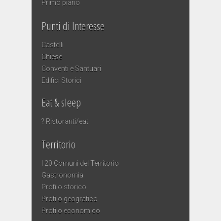
Primo piano
Punti di Interesse
Castelli
Chiese
Conventi e Santuari
Edifici Storici
Eat & sleep
? Ristoranti/eat
Territorio
I 20 Comuni del Territorio
Gastronomia
Profilo storico
Profilo geografico
Profilo economico