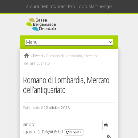
a cura dell'Infopoint Pro Loco Martinengo
»
Eventi
»
Romano di Lombardia, Mercato
dell’antiquariato
Romano di Lombardia, Mercato
dell’antiquariato
Pubblicato il
23 ottobre 2013
Quando:
1 agosto 2026@06:00
Repeats