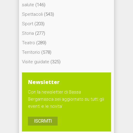
salute
(146)
Spettacoli
(543)
Sport
(203)
Storia
(277)
Teatro
(289)
Territorio
(578)
Visite guidate
(325)
Newsletter
Con la newsletter di Bassa
Bergamasca sei aggiornato su tutti gli
eventi e le novita'
ISCRIVITI