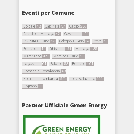
Eventi per Comune
Bolgare
43
Calcinate
37
Calcio
237
Castello di Malpaga
42
Cavernago
104
Cividate al Piano
64
Cologno al Serio
62
Covo
75
Fontanella
44
Ghisalba
151
Malpaga
135
Martinengo
425
Mornico al Serio
62
pagazzano
64
Palosco
53
Romano
104
Romano di Lomabardia
49
Romano di Lombardia
371
Torre Pallavicina
111
Urgnano
88
Partner Ufficiale Green Energy