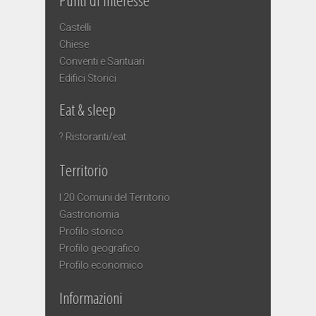
Punti di Interesse
Castelli
Chiese
Conventi e Santuari
Edifici Storici
Eat & sleep
? Ristoranti/eat
Territorio
I 20 Comuni del Territorio
Gastronomia
Profilo storico
Profilo geografico
Profilo economico
Informazioni