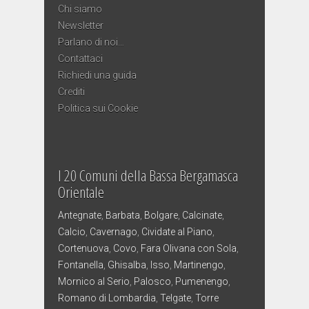
Chi siamo
Newsletter
Parlano di noi…
Contattaci
Richiedi una guida
Crediti
Politica sui Cookie
I 20 Comuni della Bassa Bergamasca
Orientale
Antegnate
,
Barbata
,
Bolgare
,
Calcinate
,
Calcio
,
Cavernago
,
Cividate al Piano
,
Cortenuova
,
Covo
,
Fara Olivana con Sola
,
Fontanella
,
Ghisalba
,
Isso
,
Martinengo
,
Mornico al Serio
,
Palosco
,
Pumenengo
,
Romano di Lombardia
,
Telgate
,
Torre