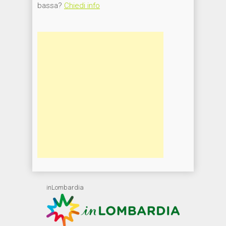
bassa?
Chiedi info
inLombardia