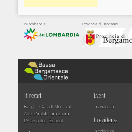
inLombardia
Provincia di Bergamo
Itinerari
Eventi
Borghi e Castelli Medievali
In evidenza
Arte e Architettura Sacra
In evidenza
L’Albero degli Zoccoli
In evidenza