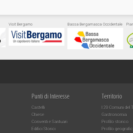
Visit Bergamo
Bassa Bergamasca Occidentale
Pia
Punti di Interesse
Territorio
Castelli
I 20 Comuni del T
Chiese
Gastronomia
Conventi e Santuari
Profilo storico
Edifici Storici
Profilo geografi