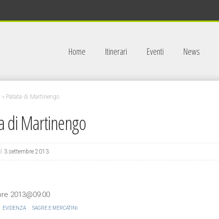
Home
Itinerari
Eventi
News
i
»
Patata di Martinengo
a di Martinengo
il
3 settembre 2013
bre 2013@09:00
EVIDENZA
SAGRE E MERCATINI