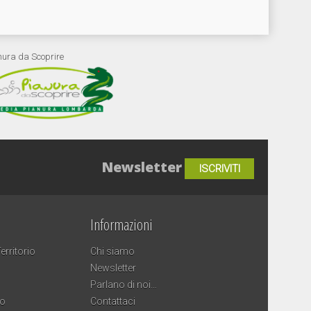
nura da Scoprire
Newsletter
ISCRIVITI
Informazioni
erritorio
Chi siamo
Newsletter
Parlano di noi…
co
Contattaci