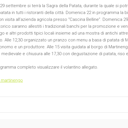
l 29 settembre si terrà la Sagra della Patata, durante la quale si p
atata in tutti i ristoranti della città. Domenica 22 in programma la b
n visita all’azienda agricola presso “Cascina Belline”. Domenica 29 
orico saranno allestiti i tradizionali banchi per la promozione e ven
o e altri prodotti tipici locali insieme ad una mostra di antichi att
o. Alle 12,30 organizzato un pranzo con menu a basa di patata di 
onomo e un produttore. Alle 15 visita guidata al borgo di Martinengo
medievale e chiusura alle 17,30 con degustazione di patata, riso e
ogramma completo visualizzare il volantino allegato.
i martinengo
igation