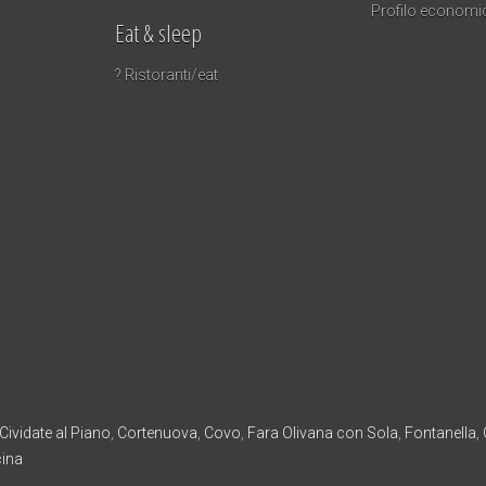
Profilo economi
Eat & sleep
? Ristoranti/eat
Cividate al Piano
,
Cortenuova
,
Covo
,
Fara Olivana con Sola
,
Fontanella
,
cina