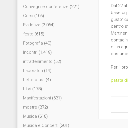
Dal 22 a
Convegni e conferenze
(221)
base di p
Corsi
(106)
gusto” co
Evidenza
(3.064)
centro st
Martineng
feste
(615)
contadin
Fotografia
(40)
di un agr
Incontri
(1.419)
costume 
intrattenimento
(52)
Per il pr
Laboratori
(14)
Letteratura
(4)
patata d
Libri
(178)
Manifestazioni
(631)
Post nav
mostre
(372)
Musica
(618)
Musica e Concerti
(201)