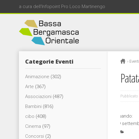
a cura dell'Infopoint Pro Loco Martinengo
Categorie Eventi
»
Event
Patat
Animazione
(302)
Arte
(367)
Associazioni
(487)
Pubblicato 
Bambini
(816)
Quando:
cibo
(408)
29 settem
Cinema
(97)
Concorsi
(2)