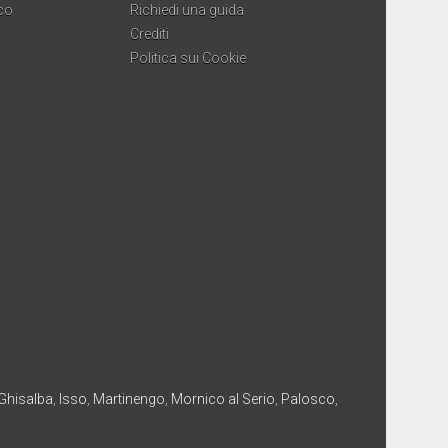
co
Richiedi una guida
Crediti
Politica sui Cookie
Ghisalba
,
Isso
,
Martinengo
,
Mornico al Serio
,
Palosco
,