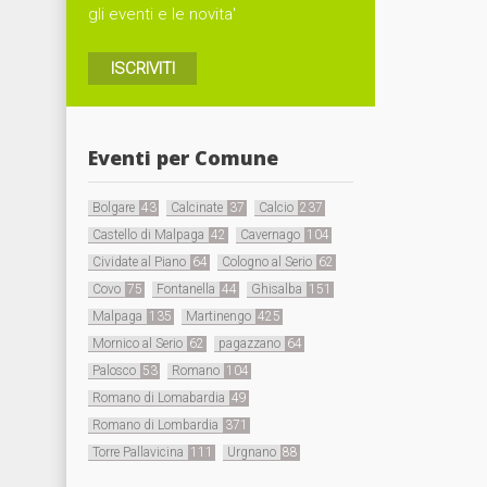
gli eventi e le novita'
ISCRIVITI
Eventi per Comune
Bolgare
43
Calcinate
37
Calcio
237
Castello di Malpaga
42
Cavernago
104
Cividate al Piano
64
Cologno al Serio
62
Covo
75
Fontanella
44
Ghisalba
151
Malpaga
135
Martinengo
425
Mornico al Serio
62
pagazzano
64
Palosco
53
Romano
104
Romano di Lomabardia
49
Romano di Lombardia
371
Torre Pallavicina
111
Urgnano
88