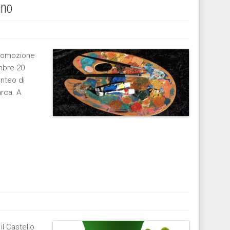
ano
 promozione
embre 20
onteo di
arca. A
il Castello