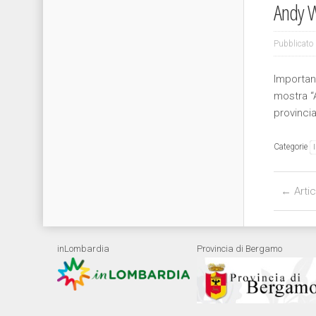
Andy Wa
Pubblicato 
Important
mostra “
provinci
Categorie
Post nav
←
Artic
inLombardia
Provincia di Bergamo