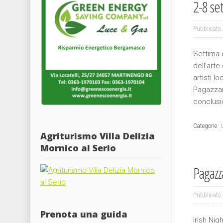
2-8 se
Pubblicato 
Settima e
dell’art
artisti l
Pagazzan
conclusi
Categorie
Agriturismo Villa Delizia
Mornico al Serio
Pagazza
Pubblicato 
Prenota una guida
Irish Nig