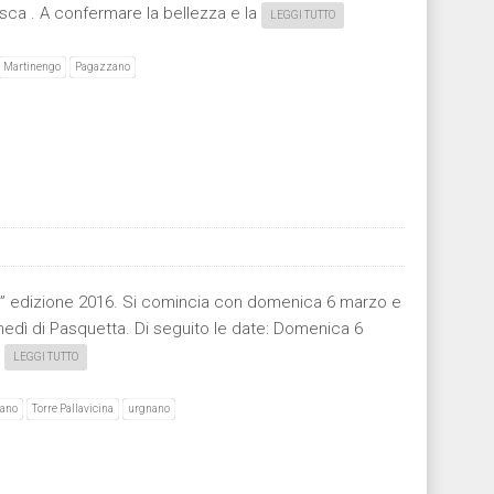
asca . A confermare la bellezza e la
LEGGI TUTTO
Martinengo
Pagazzano
ti” edizione 2016. Si comincia con domenica 6 marzo e
edì di Pasquetta. Di seguito le date: Domenica 6
o
LEGGI TUTTO
ano
Torre Pallavicina
urgnano