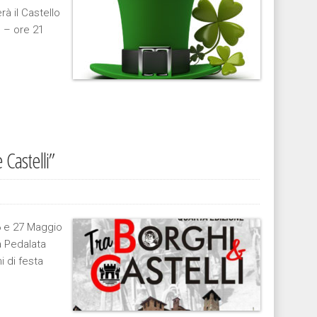
à il Castello
e – ore 21
 Castelli”
26 e 27 Maggio
a Pedalata
i di festa