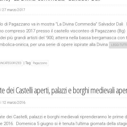
il
27 marzo 2017
llo di Pagazzano va in mostra “La Divina Commedia” Salvador Dalì D
gno compreso 2017 presso il castello visconteo di Pagazzano (Bg)
 dei più grandi artisti del ‘900, atterra nella bassa bergamasca con t
mbolica-onirica, per una serie di opere ispirate alla Divina
LEGGI TUTT
|
Tag
UNCATEGORIZED
Pagazzano
e dei Castelli aperti, palazzi e borghi medievali ape
il
12 marzo 2016
ate dei Castelli, palazzi e borghi medievali riprenderanno le prim
 2016. Domenica 5 giugno si è tenuta l’ultima giornata della stagio