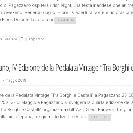
 di Pagazzano ospiterà l’Irish Night, una festa irlandese che animer
 il weekend. Venerdì 6 luglio: – ore 19 apertura porte e ristorazion
 Flook Durante la serata ci
LEGGI TUTTO
|
Tag
IN EVIDENZA
Pagazzano
no, IV Edizione della Pedalata Vintage “Tra Borghi e
il
7 maggio 2018
one della Pedalata Vintage “Tra Borghi e Castelli” a Pagazzano 25, 
 25 al 27 di Maggio a Pagazzano si svolgerà la quarta edizione dell
Tra Borghi e Castelli” organizzata dall’ ASD Grest Barbera. Tre giorn
alla bici d’epoca, tre giorni di divertimento e
LEGGI TUTTO