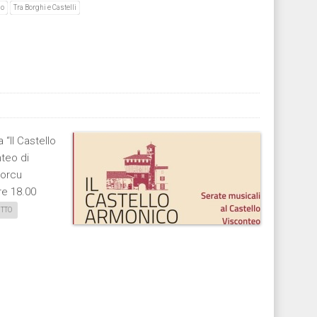
io
Tra Borghi e Castelli
“Il Castello
nteo di
Porcu
ore 18.00
UTTO