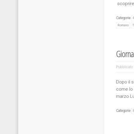
scoprire
Categorie
Romano
T
Giornat
Pubblicato 
Dopo il 
come lo 
marzo Lu
Categorie