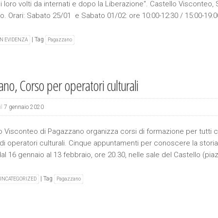
i loro volti da internati e dopo la Liberazione“. Castello Visconte
io. Orari: Sabato 25/01 e Sabato 01/02: ore 10:00-12:30 / 15:00-
|
Tag
IN EVIDENZA
Pagazzano
ano, Corso per operatori culturali
il
7 gennaio 2020
lo Visconteo di Pagazzano organizza corsi di formazione per tutti c
i operatori culturali. Cinque appuntamenti per conoscere la storia d
al 16 gennaio al 13 febbraio, ore 20.30, nelle sale del Castello (pia
|
Tag
UNCATEGORIZED
Pagazzano