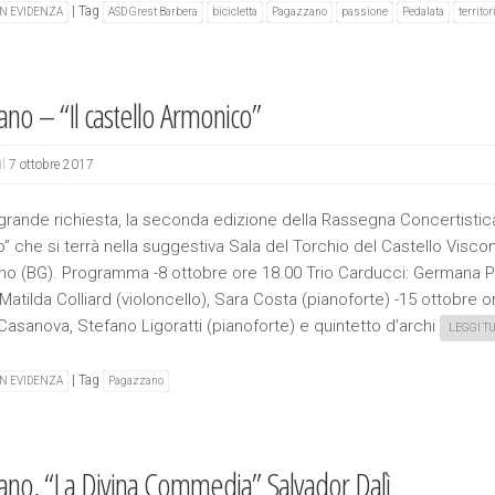
|
Tag
IN EVIDENZA
ASD Grest Barbera
bicicletta
Pagazzano
passione
Pedalata
territor
ano – “Il castello Armonico”
il
7 ottobre 2017
 grande richiesta, la seconda edizione della Rassegna Concertistica 
” che si terrà nella suggestiva Sala del Torchio del Castello Visco
o (BG). Programma -8 ottobre ore 18.00 Trio Carducci: Germana 
, Matilda Colliard (violoncello), Sara Costa (pianoforte) -15 ottobre 
Casanova, Stefano Ligoratti (pianoforte) e quintetto d’archi
LEGGI T
|
Tag
IN EVIDENZA
Pagazzano
ano, “La Divina Commedia” Salvador Dalì