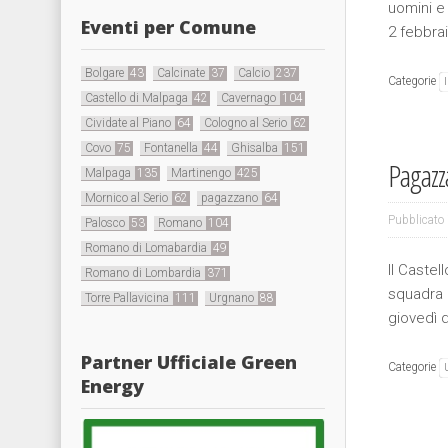
uomini e 
Eventi per Comune
2 febbra
Bolgare
43
Calcinate
37
Calcio
237
Categorie
Castello di Malpaga
42
Cavernago
104
Cividate al Piano
64
Cologno al Serio
62
Covo
75
Fontanella
44
Ghisalba
151
Pagazz
Malpaga
135
Martinengo
425
Mornico al Serio
62
pagazzano
64
Pubblicato 
Palosco
53
Romano
104
Romano di Lomabardia
49
Il Castel
Romano di Lombardia
371
squadra d
Torre Pallavicina
111
Urgnano
88
giovedì d
Partner Ufficiale Green
Categorie
Energy