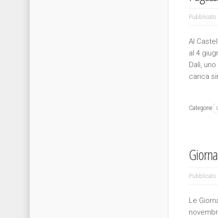
Pubblicato 
Al Caste
al 4 giu
Dalì, uno
carica si
Categorie
Giornat
Pubblicato 
Le Giorn
novembre