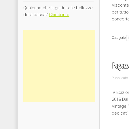
Visconteo
Qualcuno che ti guidi tra le bellezze
per tutto
della bassa?
Chiedi info
concerto
Categorie
Pagazza
Pubblicato 
IV Edizi
2018 Dal
Vintage “
dedicati 