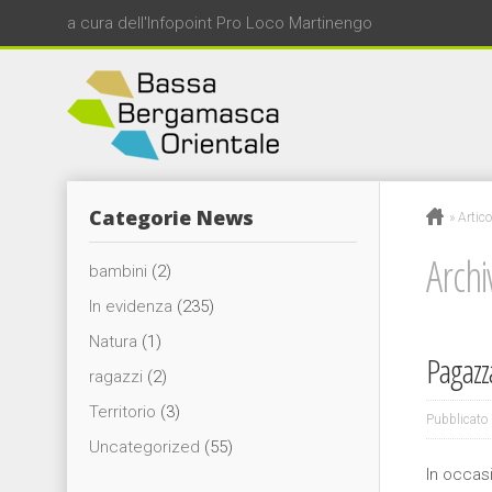
a cura dell'Infopoint Pro Loco Martinengo
Categorie News
»
Artico
Archi
bambini
(2)
In evidenza
(235)
Natura
(1)
Pagazz
ragazzi
(2)
Territorio
(3)
Pubblicato 
Uncategorized
(55)
In occas