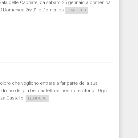
o, Sala delle Capriate, da sabato 25 gennaio a domenica
19:00 Domenica 26/01 e Domenica
LEGGI TUTTO
oloro che vogliono entrare a far parte della sua
i uno dei più bei castelli del nostro territorio. Ogni
zza Castello,
LEGGI TUTTO