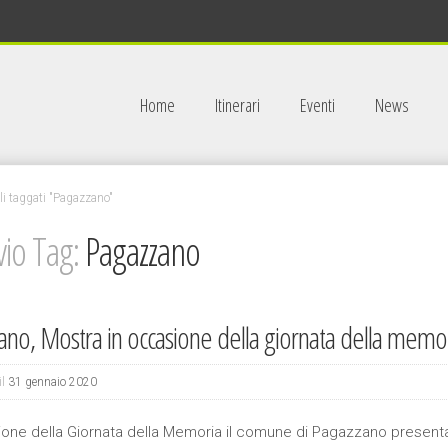
Home
Itinerari
Eventi
News
li taggati "Pagazzano"
vio Tag:
Pagazzano
ano, Mostra in occasione della giornata della memo
il
31 gennaio 2020
ione della Giornata della Memoria il comune di Pagazzano presenta u