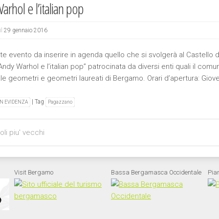
rhol e l’italian pop
il
29 gennaio 2016
e evento da inserire in agenda quello che si svolgerà al Castello d
Andy Warhol e l’italian pop” patrocinata da diversi enti quali il c
ale geometri e geometri laureati di Bergamo. Orari d’apertura: Gi
|
Tag
IN EVIDENZA
Pagazzano
igation
oli piu' vecchi
Visit Bergamo
Bassa Bergamasca Occidentale
Pia