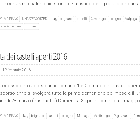
 il ricchissimo patrimonio storico e artistico della pianura bergam
|
Tag
PRIMO PIANO
UNCATEGORIZED
brignano
castelli
Cavernago
cologno
Malpaga
orre Pallavicina
urgnano
a dei castelli aperti 2016
il
13 febbraio 2016
successo dello scorso anno tornano “Le Giornate dei castelli aper
scorso anno si svolgerà tutte le prime domeniche del mese e il lun
nedì 28 marzo (Pasquetta) Domenica 3 aprile Domenica 1 maggi
|
Tag
PRIMO PIANO
brignano
castelli
cologno
Malpaga
Martinengo
Pagazzano
Rom