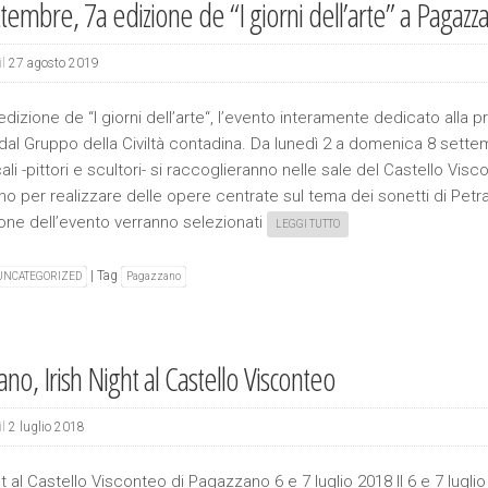
ttembre, 7a edizione de “I giorni dell’arte” a Pagazz
il
27 agosto 2019
dizione de “I giorni dell’arte“, l’evento interamente dedicato alla
e dal Gruppo della Civiltà contadina. Da lunedì 2 a domenica 8 sett
ocali -pittori e scultori- si raccoglieranno nelle sale del Castello Visc
o per realizzare delle opere centrate sul tema dei sonetti di Petr
one dell’evento verranno selezionati
LEGGI TUTTO
|
Tag
UNCATEGORIZED
Pagazzano
no, Irish Night al Castello Visconteo
il
2 luglio 2018
ht al Castello Visconteo di Pagazzano 6 e 7 luglio 2018 Il 6 e 7 luglio 