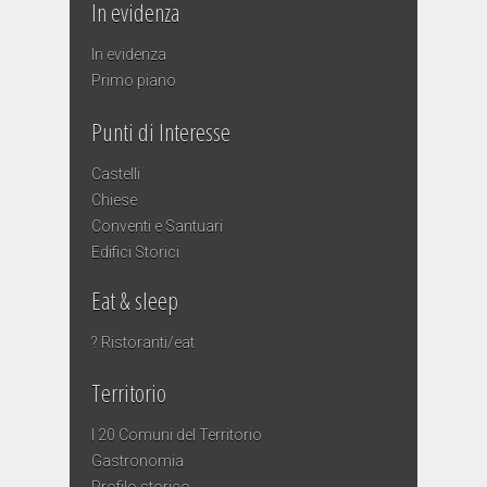
In evidenza
In evidenza
Primo piano
Punti di Interesse
Castelli
Chiese
Conventi e Santuari
Edifici Storici
Eat & sleep
? Ristoranti/eat
Territorio
I 20 Comuni del Territorio
Gastronomia