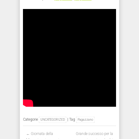
Categorie
| Tag
UNCATEGORIZED
Pagazzano
Post navigation
←
Giornata della
Grande successo per la