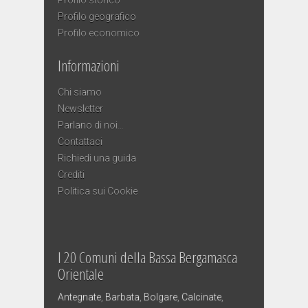
Profilo storico
Profilo geografico
Profilo economico
Informazioni
Chi siamo
Newsletter
Parlano di noi…
Contattaci
Richiedi una guida
Crediti
Politica sui Cookie
I 20 Comuni della Bassa Bergamasca
Orientale
Antegnate
,
Barbata
,
Bolgare
,
Calcinate
,