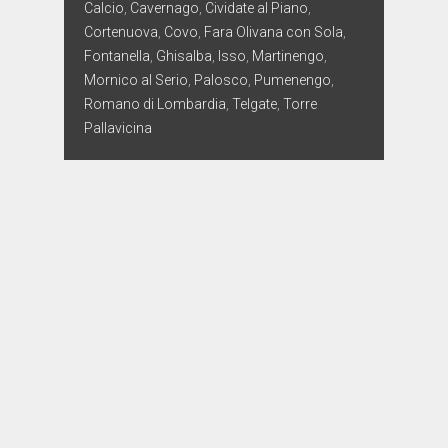
Calcio
,
Cavernago
,
Cividate al Piano
,
Cortenuova
,
Covo
,
Fara Olivana con Sola
,
Fontanella
,
Ghisalba
,
Isso
,
Martinengo
,
Mornico al Serio
,
Palosco
,
Pumenengo
,
Romano di Lombardia
,
Telgate
,
Torre
Pallavicina