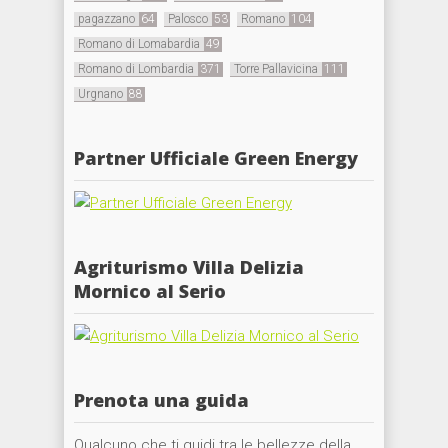
pagazzano
64
Palosco
53
Romano
104
Romano di Lomabardia
49
Romano di Lombardia
371
Torre Pallavicina
111
Urgnano
88
Partner Ufficiale Green Energy
Agriturismo Villa Delizia
Mornico al Serio
Prenota una guida
Qualcuno che ti guidi tra le bellezze della