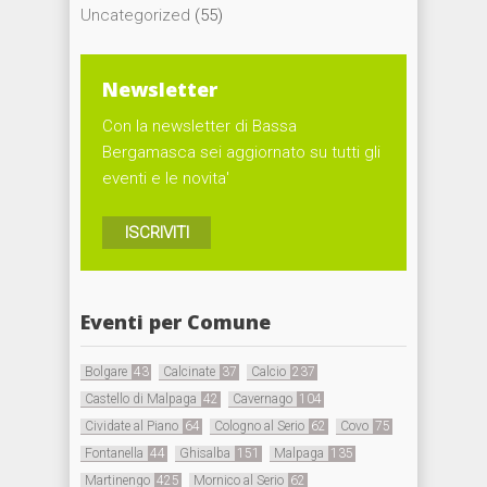
Uncategorized
(55)
Newsletter
Con la newsletter di Bassa
Bergamasca sei aggiornato su tutti gli
eventi e le novita'
ISCRIVITI
Eventi per Comune
Bolgare
43
Calcinate
37
Calcio
237
Castello di Malpaga
42
Cavernago
104
Cividate al Piano
64
Cologno al Serio
62
Covo
75
Fontanella
44
Ghisalba
151
Malpaga
135
Martinengo
425
Mornico al Serio
62