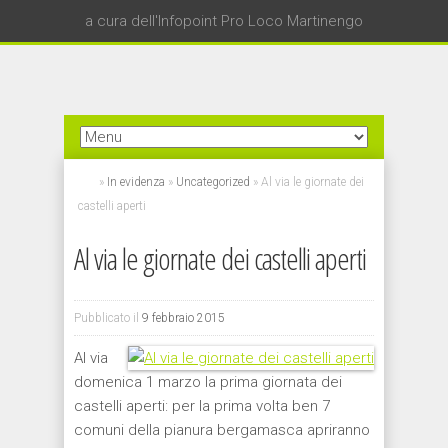
a cura dell'Infopoint Pro Loco Martinengo
»
In evidenza
»
Uncategorized
»
Al via le giornate dei
castelli aperti
Al via le giornate dei castelli aperti
Pubblicato il
9 febbraio 2015
Al via
domenica 1 marzo la prima giornata dei
castelli aperti: per la prima volta ben 7
comuni della pianura bergamasca apriranno