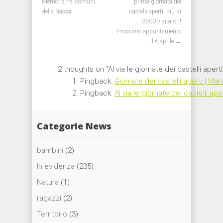
Memoria nei comuni
prima giornata dei
della Bassa
castelli aperti: più di
3500 visitatori!
Prossimo appuntamento
il 6 aprile
→
2 thoughts on “
Al via le giornate dei castelli aperti
Pingback:
Giornate dei castelli aperti | Ma
Pingback:
Al via le giornate dei castelli aper
Categorie News
bambini
(2)
In evidenza
(235)
Natura
(1)
ragazzi
(2)
Territorio
(3)