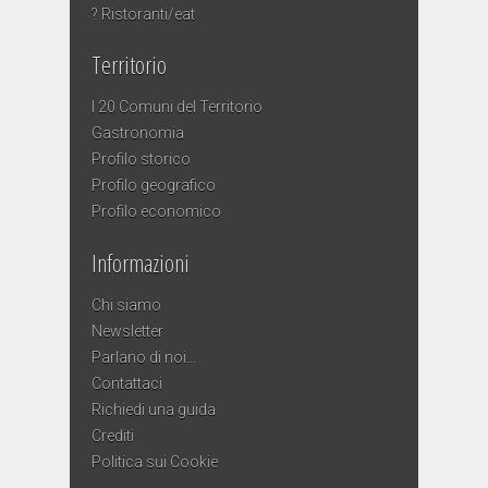
? Ristoranti/eat
Territorio
I 20 Comuni del Territorio
Gastronomia
Profilo storico
Profilo geografico
Profilo economico
Informazioni
Chi siamo
Newsletter
Parlano di noi…
Contattaci
Richiedi una guida
Crediti
Politica sui Cookie