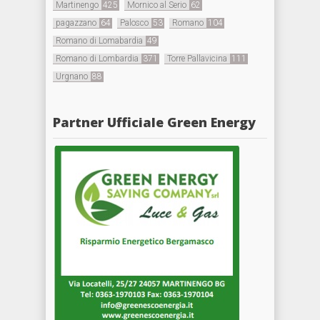
Martinengo
425
Mornico al Serio
62
pagazzano
64
Palosco
53
Romano
104
Romano di Lomabardia
49
Romano di Lombardia
371
Torre Pallavicina
111
Urgnano
88
Partner Ufficiale Green Energy