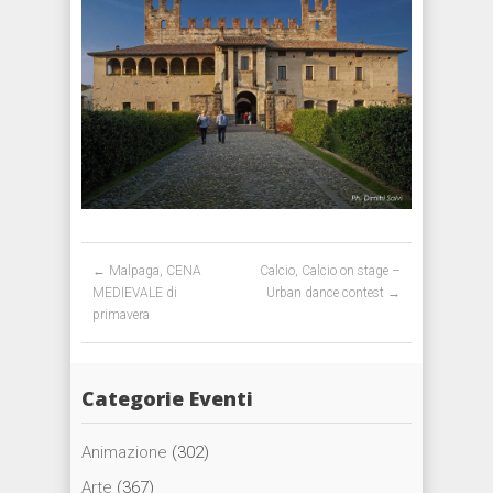
Post navigation
←
Malpaga, CENA
Calcio, Calcio on stage –
MEDIEVALE di
Urban dance contest
→
primavera
Categorie Eventi
Animazione
(302)
Arte
(367)