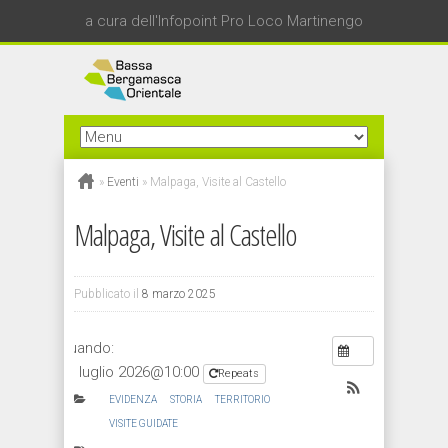
a cura dell'Infopoint Pro Loco Martinengo
»
Eventi
»
Malpaga, Visite al Castello
Malpaga, Visite al Castello
Pubblicato il
8 marzo 2025
Quando:
11 luglio 2026@10:00
Repeats
EVIDENZA
STORIA
TERRITORIO
VISITE GUIDATE