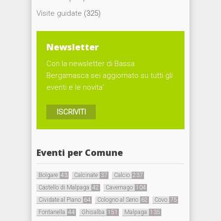
Visite guidate
(325)
Newsletter
Con la newsletter di Bassa
Bergamasca sei aggiornato su tutti gli
eventi e le novita'
ISCRIVITI
Eventi per Comune
Bolgare
43
Calcinate
37
Calcio
237
Castello di Malpaga
42
Cavernago
104
Cividate al Piano
64
Cologno al Serio
62
Covo
75
Fontanella
44
Ghisalba
151
Malpaga
135