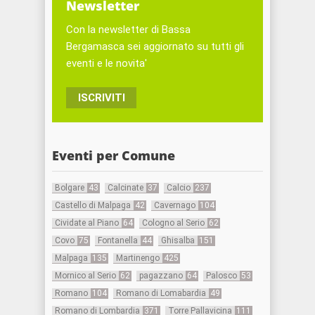
Newsletter
Con la newsletter di Bassa
Bergamasca sei aggiornato su tutti gli
eventi e le novita'
ISCRIVITI
Eventi per Comune
Bolgare
43
Calcinate
37
Calcio
237
Castello di Malpaga
42
Cavernago
104
Cividate al Piano
64
Cologno al Serio
62
Covo
75
Fontanella
44
Ghisalba
151
Malpaga
135
Martinengo
425
Mornico al Serio
62
pagazzano
64
Palosco
53
Romano
104
Romano di Lomabardia
49
Romano di Lombardia
371
Torre Pallavicina
111