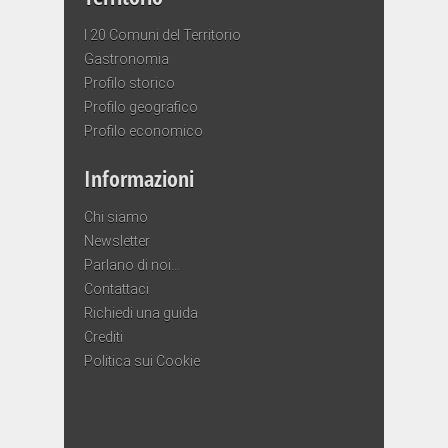
I 20 Comuni del Territorio
Gastronomia
Profilo storico
Profilo geografico
Profilo economico
Informazioni
Chi siamo
Newsletter
Parlano di noi…
Contattaci
Richiedi una guida
Crediti
Politica sui Cookie