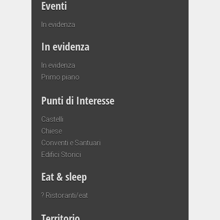
Eventi
In evidenza
In evidenza
In evidenza
Primo piano
Punti di Interesse
Castelli
Chiese
Conventi e Santuari
Edifici Storici
Eat & sleep
? Ristoranti/eat
Territorio