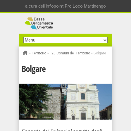
a cura dell'Infopoint Pro Loco Martinengo
»
Territorio
»
I 20 Comuni del Territorio
»
Bolgare
Bolgare