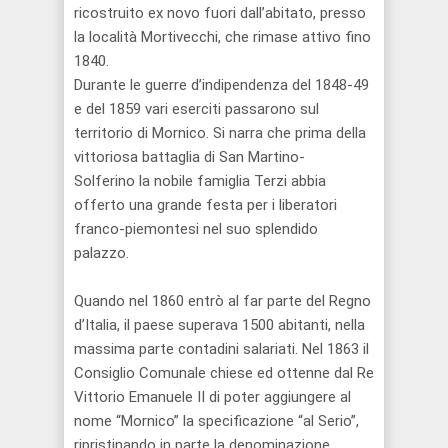
ricostruito
ex novo fuori da
ll’abitato
,
presso
la località
Mortivecchi
, che rimase attivo fino
1840.
Durante le guerre d’indipendenza del 1848-49
e del 1859 vari eserciti passarono sul
territorio di Mornico. Si
narra che
prima
della
vittoriosa battaglia di San Martino-
Solferino
la nobile famiglia
Terzi
abbia
offerto una grande festa per
i li
ber
atori
franco-piemontesi nel suo
splendido
palazzo.
Quando n
el 1860 entrò al far parte del R
egno
d’Italia, il paese superava 1500 abitanti,
nella
massima parte contadini salariati
. Nel 1863 il
Consiglio Comunale chiese
ed
ottenne dal Re
Vittorio Emanuele II di poter aggiungere al
nome “Mornico” la specificazione “al Serio”,
ripristinando in parte la denominazione