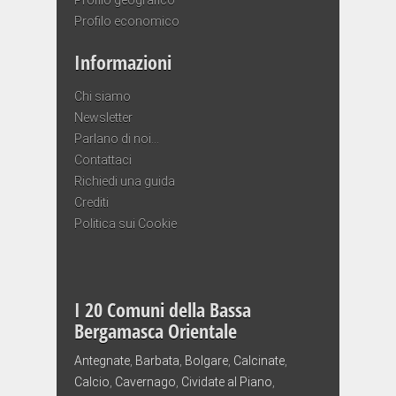
Profilo economico
Informazioni
Chi siamo
Newsletter
Parlano di noi…
Contattaci
Richiedi una guida
Crediti
Politica sui Cookie
I 20 Comuni della Bassa
Bergamasca Orientale
Antegnate
,
Barbata
,
Bolgare
,
Calcinate
,
Calcio
,
Cavernago
,
Cividate al Piano
,