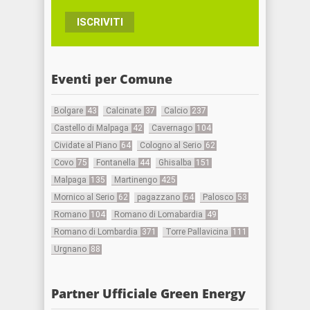
ISCRIVITI
Eventi per Comune
Bolgare
43
Calcinate
37
Calcio
237
Castello di Malpaga
42
Cavernago
104
Cividate al Piano
64
Cologno al Serio
62
Covo
75
Fontanella
44
Ghisalba
151
Malpaga
135
Martinengo
425
Mornico al Serio
62
pagazzano
64
Palosco
53
Romano
104
Romano di Lomabardia
49
Romano di Lombardia
371
Torre Pallavicina
111
Urgnano
88
Partner Ufficiale Green Energy