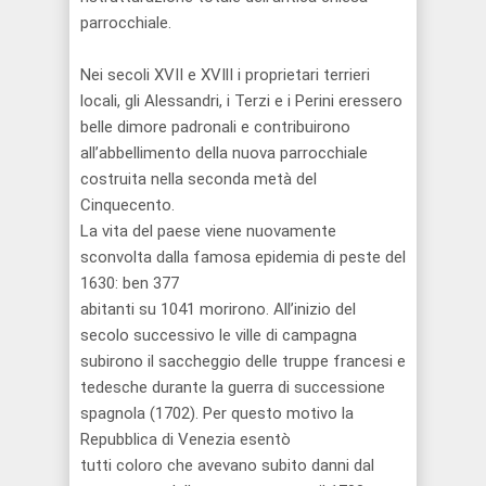
parrocchiale.
Nei secoli XVII e
XVIlI
i proprietari terrieri
locali, gli
Alessandri
, i Terzi e i
Perini
eressero
belle dimore padronali e contribuirono
all’abbellimento della nuova parrocchiale
costruita nella seconda metà del
Cinquecento.
La vita del paese
viene
nuovamente
sconvolta dalla
famosa
epidemia di
peste del
1630
:
ben 377
abitanti
su
1041
morirono.
All’
inizi
o del
secolo successivo le
ville di campagna
subirono il saccheggio delle truppe francesi e
tedesche durante la guerra di successione
spagnola (1702). Per questo motivo la
Repubblica di Venezia esentò
tutti
coloro
che avevano subito danni dal