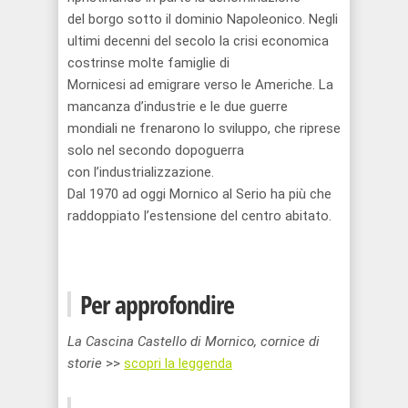
del
borgo
sotto il dominio Napoleonico
.
Negli
ultimi decenni del secolo la crisi economica
costrinse molte famiglie di
Mornicesi
ad
emigrare verso le Americhe. La
mancanza d’industrie e le due guerre
mondiali
ne
frenarono lo sviluppo
,
che
riprese
s
olo nel secondo dopoguerra
con
l’industria
lizzazione
.
Dal 1970
ad
oggi Mornico al Serio ha più che
raddoppiato l’estensione del centro abitato
.
Per approfondire
La Cascina Castello di Mornico, cornice di
storie
>>
scopri la leggenda