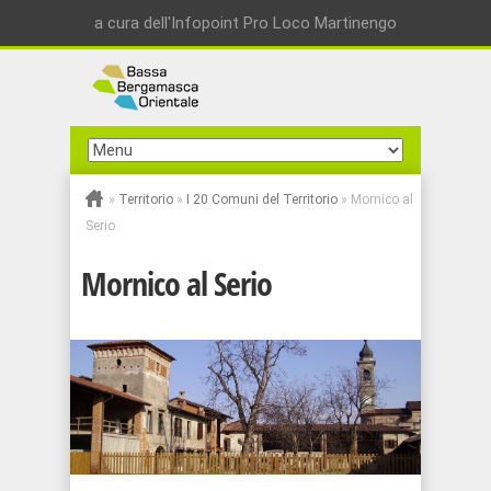
a cura dell'Infopoint Pro Loco Martinengo
»
Territorio
»
I 20 Comuni del Territorio
»
Mornico al
Serio
Mornico al Serio