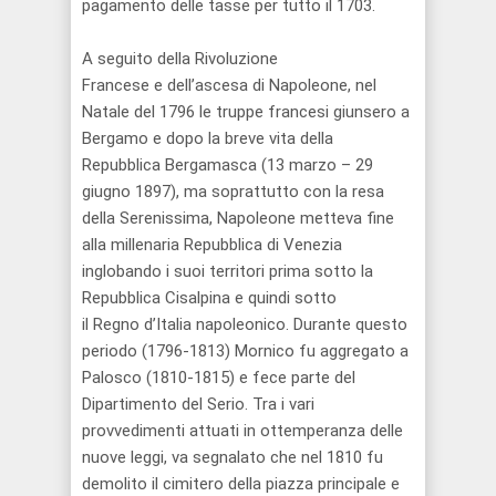
pagamento delle tasse per tutto il 1703.
A
seguito della Rivoluzione
F
rancese
e
dell’ascesa di Napoleone
,
nel
Natale d
el 1796 le truppe
francesi giunsero a
Bergamo e dopo la breve vita della
Repubblica Bergamasca (13 marzo – 29
giugno 1897), ma soprattutto
con la resa
della Serenissima
,
Napoleone metteva fine
alla millenaria Repubblica di Venezia
inglobando i suoi territori prima sotto la
Repubblica Cisalpina e quindi sotto
il
Regno
d’
Italia napoleonico
. Durante
questo
periodo
(1796-1813) Mornico fu aggregato a
Palosco (1810-1815) e fece parte del
Dipartimento del Serio.
Tra i vari
provvediment
i
attuati in ottemperanza delle
nuove leggi
,
va segnalato
che n
el 1810 fu
demolito il cimitero
della
piazza
principale
e