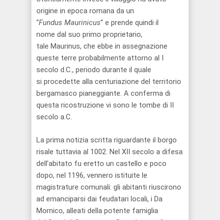
origine in epoca romana da un
“
Fundus
Maurinicus
” e prende quindi il
nome
dal suo primo proprietario,
tale
Maurinus
, che ebbe in assegnazione
queste terre probabilmente attorno al I
secolo d.C., periodo durante il quale
si
procedette
al
la centuriazione del territorio
bergamasco pianeggiante. A conferma
di
questa ricostruzione
vi sono le tombe di II
secolo a.C.
La prima notizia scritta riguardante il borgo
risale
tuttavia al
1002.
Nel XII secolo
a
difesa
dell
’
abitato
fu eretto un castello
e poco
dopo, nel 1196,
vennero
istituite le
magistrature comunali:
gli abitanti riuscirono
ad emanciparsi dai feudatari l
ocali, i Da
Mornico, alleati della
potent
e
famiglia