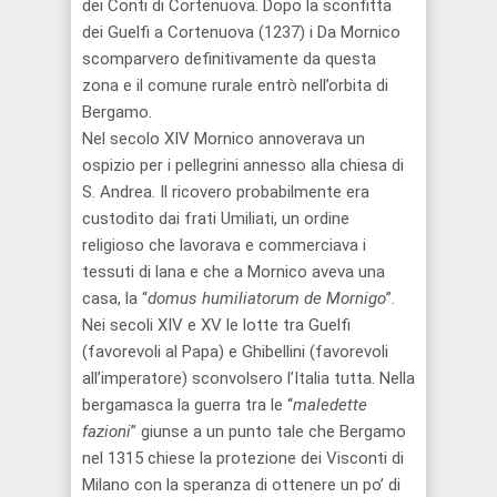
dei
Conti di Cortenuova. Dopo la sconfitta
dei Guelfi a Cortenuova (1237) i Da Mornico
scomparvero
definitivamente
da questa
zona e il comune rurale entrò nell’orbita di
Bergamo.
Nel secolo XIV Mornico annoverava un
ospizio per i pellegrini a
nnesso alla chiesa di
S.
Andrea.
Il ricovero probabilmente era
custodito dai frati Umiliati, un ordine
religioso che lavorava e commerciava i
tessuti di lana e che a Mornico
aveva
una
casa, la “
domus
humiliatorum
de
Mornigo
”.
Nei secoli XIV e XV le lotte tra Guelfi
(favorevoli al Papa) e Ghibellini (favorevoli
all’imperatore)
sconvolsero
l’Italia
tutta. Nella
bergamasca l
a guerra tra le “
maledette
fazioni
” giunse a
un
punto
tale
che Bergamo
nel 1315 chiese la protezione dei Visconti di
Milano con la speranza
di
ottenere un po’ di