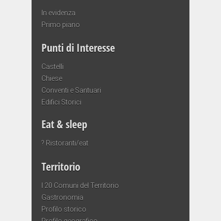
In evidenza
Primo piano
Punti di Interesse
Castelli
Chiese
Conventi e Santuari
Edifici Storici
Eat & sleep
? Ristoranti/eat
Territorio
I 20 Comuni del Territorio
Gastronomia
Profilo storico
Profilo geografico