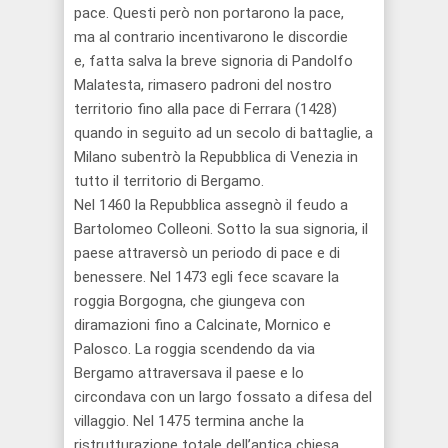
pace. Questi
però
non portarono la pace,
ma
al contrario
incentivarono
le discordie
e,
fatta salva
la breve signoria di Pandolfo
Malatesta, rimasero padroni del nostro
territorio fino alla pace di Ferrara (1428)
quando in seguito ad
un secolo di battaglie
, a
Milano subentrò la
Repubblica di Venezia in
tutto il territorio di Bergamo
.
Nel
1460
la Repubblica
assegnò il feudo a
Bartolomeo
Colleoni
.
Sotto la sua signoria, il
paese attraversò un periodo di pace e di
benessere. Nel 1473 egli fece scavare la
roggia Borgogna, che giungeva con
diramazioni fino a Calcinate, Mornico e
Palosco.
La
roggia scendendo da via
Bergamo attraversava il paese e lo
circondava con un largo fossato a difesa del
villaggio.
N
e
l 1475
termina anche la
ristrutturazione totale dell’antica chiesa