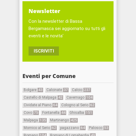
Newsletter
Con la newsletter di Bassa
Bergamasca sei aggiornato su tutti gli
eventi e le novita'
ISCRIVITI
Eventi per Comune
Bolgare
43
Calcinate
37
Calcio
237
Castello di Malpaga
42
Cavernago
104
Cividate al Piano
64
Cologno al Serio
62
Covo
75
Fontanella
44
Ghisalba
151
Malpaga
135
Martinengo
425
Mornico al Serio
62
pagazzano
64
Palosco
53
Romano
104
Romano di Lomabardia
49