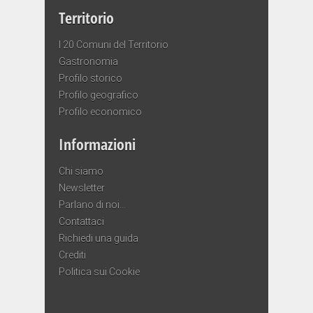
Territorio
I 20 Comuni del Territorio
Gastronomia
Profilo storico
Profilo geografico
Profilo economico
Informazioni
Chi siamo
Newsletter
Parlano di noi…
Contattaci
Richiedi una guida
Crediti
Politica sui Cookie