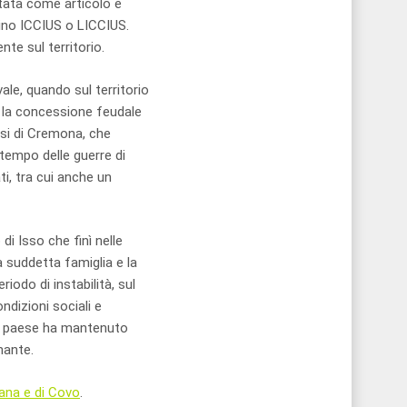
pretata come articolo e
tino ICCIUS o LICCIUS.
te sul territorio.
ale, quando sul territorio
o la concessione feudale
esi di Cremona, che
 tempo delle guerre di
ati, tra cui anche un
i Isso che finì nelle
a suddetta famiglia e la
iodo di instabilità, sul
ndizioni sociali e
 il paese ha mantenuto
nante.
vana e di Covo
.