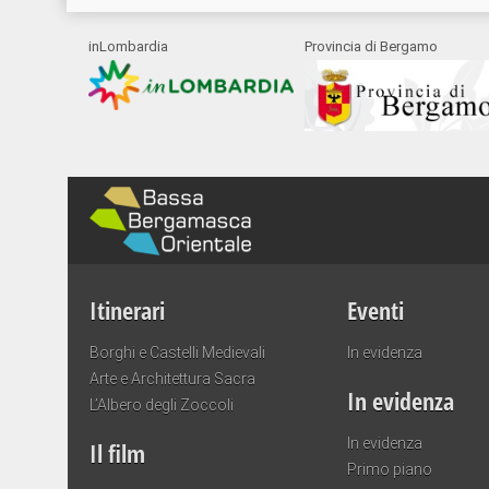
inLombardia
Provincia di Bergamo
Itinerari
Eventi
Borghi e Castelli Medievali
In evidenza
Arte e Architettura Sacra
In evidenza
L’Albero degli Zoccoli
In evidenza
Il film
Primo piano