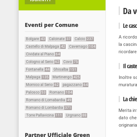
Da v
Eventi per Comune
Le cas
A ricordo
Bolgare
43
Calcinate
37
Calcio
237
la casci
Castello di Malpaga
42
Cavernago
104
ricordare
Cividate al Piano
64
Cologno al Serio
62
Covo
75
Il caste
Fontanella
44
Ghisalba
151
Inoltre s
Malpaga
135
Martinengo
425
muratura 
Mornico al Serio
62
pagazzano
64
Palosco
53
Romano
104
La chie
Romano di Lomabardia
49
Romano di Lombardia
371
Merita in
Torre Pallavicina
111
Urgnano
88
dato che 
originari
Partner Ufficiale Green