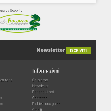
nura da Scoprire
Newsletter
ISCRIVITI
Informazioni
erritorio
Chi siamo
Newsletter
Parlano di noi…
co
Contattaci
co
Richiedi una guida
Crediti