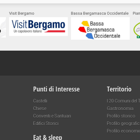
Visit Bergamo
Bassa Bergamasca Occidentale
Pia
Punti di Interesse
Territorio
Castelli
I 20 Comuni del T
Chiese
Gastronomia
Conventi e Santuari
Profilo storico
Edifici Storici
Profilo geografi
Profilo economi
Eat & sleep