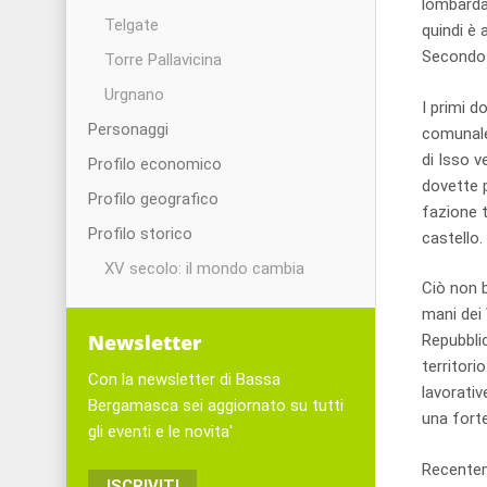
lombarda “
Telgate
quindi è 
Secondo u
Torre Pallavicina
Urgnano
I primi d
Personaggi
comunale 
di Isso 
Profilo economico
dovette p
Profilo geografico
fazione t
Profilo storico
castello.
XV secolo: il mondo cambia
Ciò non b
mani dei 
Newsletter
Repubblic
territori
Con la newsletter di Bassa
lavorativ
Bergamasca sei aggiornato su tutti
una forte
gli eventi e le novita'
Recentem
ISCRIVITI