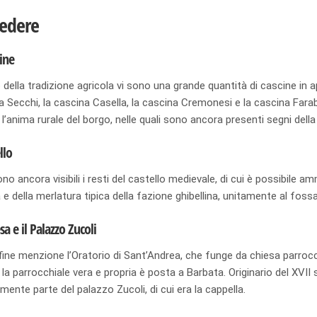
edere
cine
 della tradizione agricola vi sono una grande quantità di cascine in 
na Secchi, la cascina Casella, la cascina Cremonesi e la cascina Far
 l’anima rurale del borgo, nelle quali sono ancora presenti segni della
llo
ono ancora visibili i resti del castello medievale, di cui è possibile am
e della merlatura tipica della fazione ghibellina, unitamente al foss
sa e il Palazzo Zucoli
fine menzione l’Oratorio di Sant’Andrea, che funge da chiesa parrocch
la parrocchiale vera e propria è posta a Barbata. Originario del XVII
amente parte del palazzo Zucoli, di cui era la cappella.