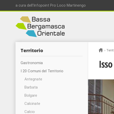
a cura dell'Infopoint Pro Loco Martinengo
Territorio
»
Territ
Isso
Gastronomia
I 20 Comuni del Territorio
Antegnate
Barbata
Bolgare
Calcinate
Calcio