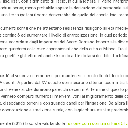
lisc, liss”, con significato di ‘liscio’, in cui la lettera “l” viene inter
andata persa; meno probabile appare la derivazione dal personale la
na terza ipotesi il nome deriverebbe da quello del canale Isio, presen
ocumenti scritti che ne attestano l’esistenza risalgono all’età mediev
cominciò ad aumentare il livello di antropizzazione. In quel period
venne accordata dagli imperatori del Sacro Romano Impero alla dioc
erò guardarsi dalle mire espansionistiche della città di Milano. Era il
ra guelfi e ghibellini, ed anche Isso dovette dotarsi di edifici fortific
astò al vescovo cremonese per mantenere il controllo del territorio d
Visconti. A partire dal XV secolo cominciarono ulteriori scontri tra l
a di Venezia, che durarono parecchi decenni. Al termine di questo per
o vennero compiuti numerosi interventi volti al miglioramento delle co
e, dissodando terreni e costruendo canali per l’irrigazione. Da allora
 connotazione e tradizione rurale, con l’agricoltura attività predomi
ente (2013) Isso sta valutando la
fusione con i comuni di Fara Oli