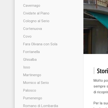
Cavernago
Cividate al Piano
Cologno al Serio
Cortenuova
Covo
Fara Olivana con Sola
Fontanella
Ghisalba
Isso
Stor
Martinengo
Molto po
Mornico al Serio
sempre st
Palosco
di ricopr
Pumenengo
Per la su
Romano di Lombardia