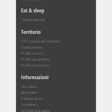
Eat & sleep
? Ristoranti/eat
Territorio
I 20 Comuni del Territorio
Gastronomia
Profilo storico
Profilo geografico
Profilo economico
Informazioni
Chi siamo
Newsletter
Parlano di noi…
Contattaci
Richiedi una guida