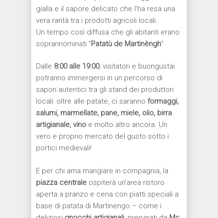
gialla e il sapore delicato che l’ha resa una
vera rarità tra i prodotti agricoli locali.
Un tempo così diffusa che gli abitanti erano
soprannominati “
Patatù de Martinèngh
”.
Dalle
8:00 alle 19:00
, visitatori e buongustai
potranno immergersi in un percorso di
sapori autentici tra gli stand dei produttori
locali: oltre alle patate, ci saranno
formaggi,
salumi, marmellate, pane, miele, olio, birra
artigianale, vino
e molto altro ancora. Un
vero e proprio mercato del gusto sotto i
portici medievali!
E per chi ama mangiare in compagnia, la
piazza centrale
ospiterà un’area ristoro
aperta a pranzo e cena con piatti speciali a
base di patata di Martinengo – come i
deliziosi
gnocchi artigianali
, preparati da
Mc