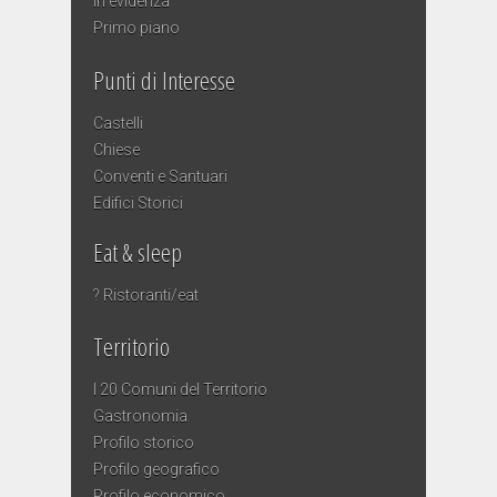
In evidenza
Primo piano
Punti di Interesse
Castelli
Chiese
Conventi e Santuari
Edifici Storici
Eat & sleep
? Ristoranti/eat
Territorio
I 20 Comuni del Territorio
Gastronomia
Profilo storico
Profilo geografico
Profilo economico