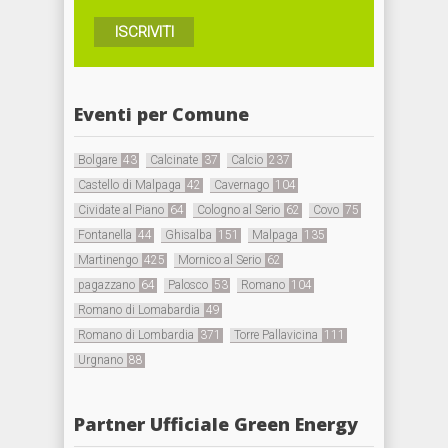
ISCRIVITI
Eventi per Comune
Bolgare
43
Calcinate
37
Calcio
237
Castello di Malpaga
42
Cavernago
104
Cividate al Piano
64
Cologno al Serio
62
Covo
75
Fontanella
44
Ghisalba
151
Malpaga
135
Martinengo
425
Mornico al Serio
62
pagazzano
64
Palosco
53
Romano
104
Romano di Lomabardia
49
Romano di Lombardia
371
Torre Pallavicina
111
Urgnano
88
Partner Ufficiale Green Energy