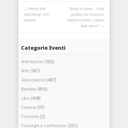
Post navigation
←
Premio Arte
Borgo in scena – Visite
Martinengo, XXX
guidate con incursioni
edizione
teatrali sul tema “L’albero
degli zoccoli”
→
Categorie Eventi
Animazione
(302)
Arte
(367)
Associazioni
(487)
Bambini
(816)
cibo
(408)
Cinema
(97)
Concorsi
(2)
Convegni e conferenze
(221)