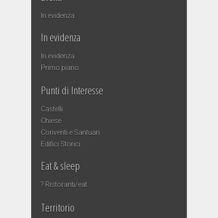
In evidenza
In evidenza
In evidenza
Primo piano
Punti di Interesse
Castelli
Chiese
Conventi e Santuari
Edifici Storici
Eat & sleep
? Ristoranti/eat
Territorio