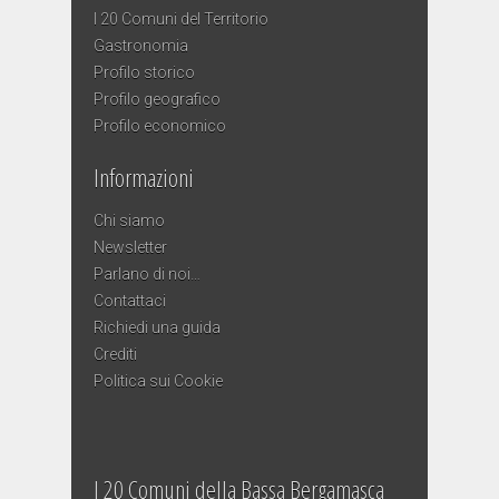
I 20 Comuni del Territorio
Gastronomia
Profilo storico
Profilo geografico
Profilo economico
Informazioni
Chi siamo
Newsletter
Parlano di noi…
Contattaci
Richiedi una guida
Crediti
Politica sui Cookie
I 20 Comuni della Bassa Bergamasca