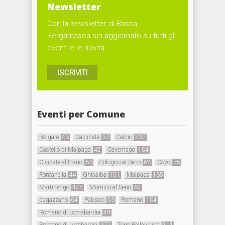
Newsletter
Con la newsletter di Bassa
Bergamasca sei aggiornato su tutti gli
eventi e le novita'
ISCRIVITI
Eventi per Comune
Bolgare
43
Calcinate
37
Calcio
237
Castello di Malpaga
42
Cavernago
104
Cividate al Piano
64
Cologno al Serio
62
Covo
75
Fontanella
44
Ghisalba
151
Malpaga
135
Martinengo
425
Mornico al Serio
62
pagazzano
64
Palosco
53
Romano
104
Romano di Lomabardia
49
Romano di Lombardia
371
Torre Pallavicina
111