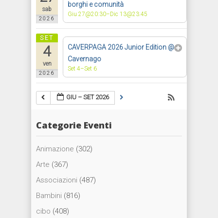
borghi e comunità
sab
Giu 27@20:30–Dic 13@23:45
2026
SET
4
CAVERPAGA 2026 Junior Edition
@
Cavernago
ven
Set 4–Set 6
2026
GIU – SET 2026
Categorie Eventi
Animazione
(302)
Arte
(367)
Associazioni
(487)
Bambini
(816)
cibo
(408)