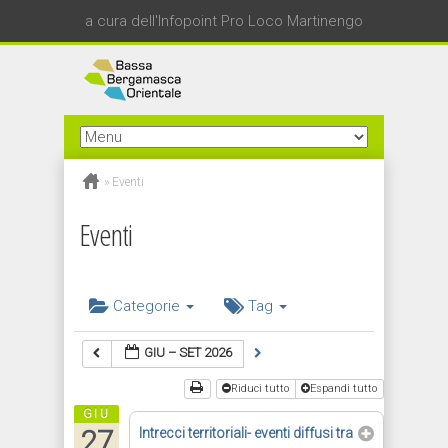
a cura dell'Infopoint Pro Loco Martinengo
»
Eventi
Eventi
Categorie
Tag
GIU – SET 2026
Riduci tutto
Espandi tutto
GIU
27
Intrecci territoriali- eventi diffusi tra