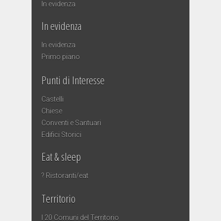
In evidenza
In evidenza
In evidenza
Primo piano
Punti di Interesse
Castelli
Chiese
Conventi e Santuari
Edifici Storici
Eat & sleep
? Ristoranti/eat
Territorio
I 20 Comuni del Territorio