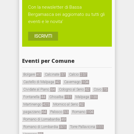
Con la newsletter di Bassa
Bergamasca sei aggiornato su tutti gli
eventi e le novita'
ISCRIVITI
Eventi per Comune
Bolgare
43
Calcinate
37
Calcio
237
Castello di Malpaga
42
Cavernago
104
Cividate al Piano
64
Cologno al Serio
62
Covo
75
Fontanella
44
Ghisalba
151
Malpaga
135
Martinengo
425
Mornico al Serio
62
pagazzano
64
Palosco
53
Romano
104
Romano di Lomabardia
49
Romano di Lombardia
371
Torre Pallavicina
111