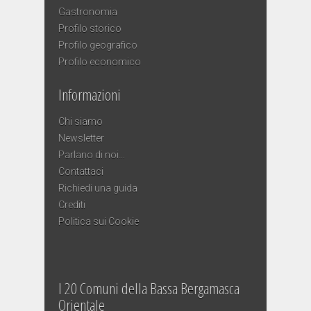
Gastronomia
Profilo storico
Profilo geografico
Profilo economico
Informazioni
Chi siamo
Newsletter
Parlano di noi…
Contattaci
Richiedi una guida
Crediti
Politica sui Cookie
I 20 Comuni della Bassa Bergamasca
Orientale