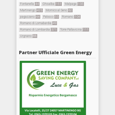
Fontanella
44
Ghisalba
151
Malpaga
135
Martinengo
425
Mornico al Serio
62
pagazzano
64
Palosco
53
Romano
104
Romano di Lomabardia
49
Romano di Lombardia
371
Torre Pallavicina
111
Urgnano
88
Partner Ufficiale Green Energy