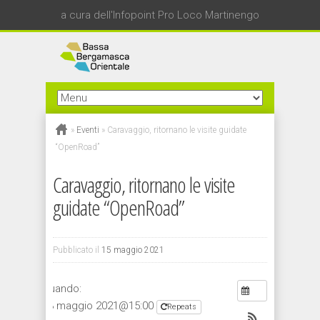
a cura dell'Infopoint Pro Loco Martinengo
»
Eventi
»
Caravaggio, ritornano le visite guidate
“OpenRoad”
Caravaggio, ritornano le visite
guidate “OpenRoad”
Pubblicato il
15 maggio 2021
Quando:
23 maggio 2021@15:00
Repeats