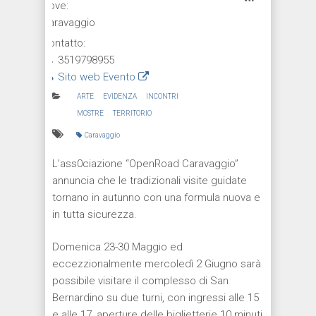
Dove:
Caravaggio
Contatto:
3519798955
Sito web Evento
ARTE
EVIDENZA
INCONTRI
MOSTRE
TERRITORIO
Caravaggio
L’ass0ciazione “OpenRoad Caravaggio”
annuncia che le tradizionali visite guidate
tornano in autunno con una formula nuova e
in tutta sicurezza.
Domenica 23-30 Maggio ed
eccezzionalmente mercoledì 2 Giugno sarà
possibile visitare il complesso di San
Bernardino su due turni, con ingressi alle 15
e alle 17, aperture delle biglietterie 10 minuti