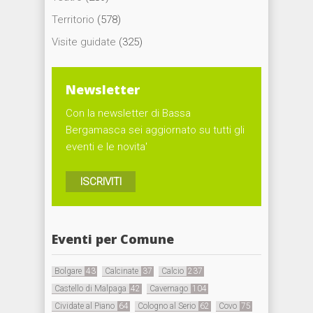
Territorio
(578)
Visite guidate
(325)
Newsletter
Con la newsletter di Bassa
Bergamasca sei aggiornato su tutti gli
eventi e le novita'
ISCRIVITI
Eventi per Comune
Bolgare
43
Calcinate
37
Calcio
237
Castello di Malpaga
42
Cavernago
104
Cividate al Piano
64
Cologno al Serio
62
Covo
75