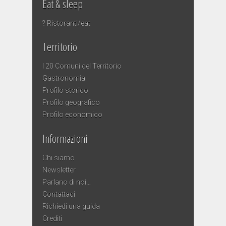
Eat & sleep
? Ristoranti/eat
Territorio
I 20 Comuni del Territorio
Gastronomia
Profilo storico
Profilo geografico
Profilo economico
Informazioni
Chi siamo
Newsletter
Parlano di noi…
Contattaci
Richiedi una guida
Crediti