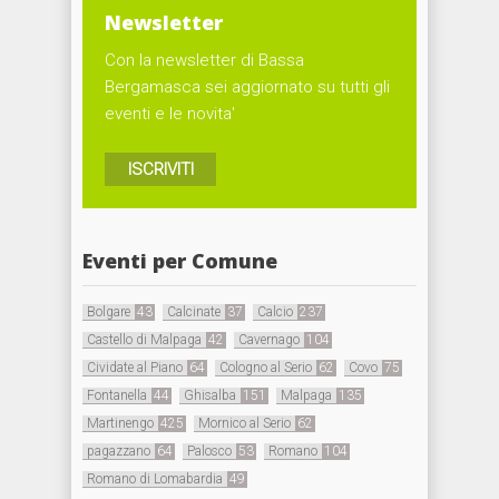
Newsletter
Con la newsletter di Bassa
Bergamasca sei aggiornato su tutti gli
eventi e le novita'
ISCRIVITI
Eventi per Comune
Bolgare
43
Calcinate
37
Calcio
237
Castello di Malpaga
42
Cavernago
104
Cividate al Piano
64
Cologno al Serio
62
Covo
75
Fontanella
44
Ghisalba
151
Malpaga
135
Martinengo
425
Mornico al Serio
62
pagazzano
64
Palosco
53
Romano
104
Romano di Lomabardia
49