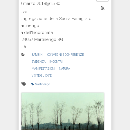
10 marzo 2018@15:30
Dove:
Congregazione della Sacra Famiglia di
Martinengo
Via dell'Incoronata
1, 24057 Martinengo BG
Italia
BAMBINI
CONVEGNI E CONFERENZE
EVIDENZA
INCONTRI
MANIFESTAZIONI
NATURA
VISITE GUIDATE
Martinengo