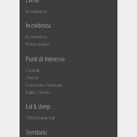
In evidenza
In evidenza
In evidenza
Primo piano
Punti di Interesse
Castelli
Chiese
Conventi e Santuari
Edifici Storici
Eat & sleep
? Ristoranti/eat
Territorio