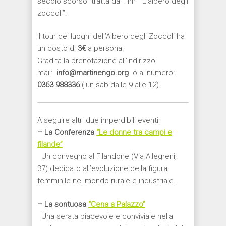
secolo scorso” tratta dal film “L’albero degli
zoccoli”.
Il tour dei luoghi dell’Albero degli Zoccoli ha
un costo di
3€
a persona.
Gradita la prenotazione all’indirizzo
mail:
info@martinengo.org
o al numero:
0363 988336
(lun-sab dalle 9 alle 12).
A seguire altri due imperdibili eventi:
– La Conferenza
“Le donne tra campi e
filande”
Un convegno al Filandone (Via Allegreni,
37) dedicato all’evoluzione della figura
femminile nel mondo rurale e industriale.
– La sontuosa
“Cena a Palazzo”
Una serata piacevole e conviviale nella