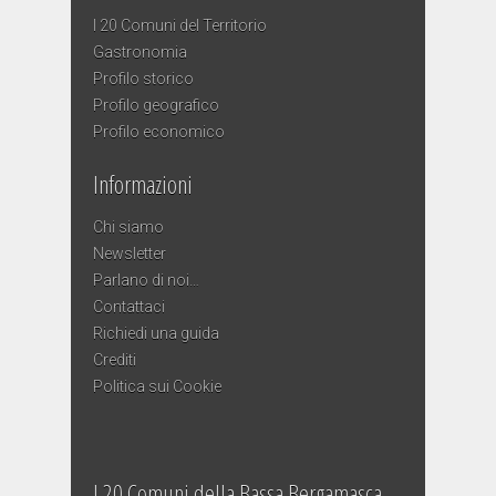
I 20 Comuni del Territorio
Gastronomia
Profilo storico
Profilo geografico
Profilo economico
Informazioni
Chi siamo
Newsletter
Parlano di noi…
Contattaci
Richiedi una guida
Crediti
Politica sui Cookie
I 20 Comuni della Bassa Bergamasca